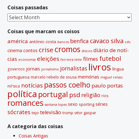
Coisas passadas
Coisas
passadas
Coisas que marcam os coisos
cavaco silva
benfica
américa
antónio costa
cds
bancos
cromos
crise
diário de notí­
contos
cinema
discos
futebol
eleições
cias
filmes
economia
ferreira leite
livros
jornalistas
jornais
lí­ngua
governos
jornalismo
memórias
portuguesa
marcelo rebelo de sousa
miguel relvas
passos coelho
notí­cias
paulo portas
míºsica
polí­tica
portugal
psd
religião
rios
romances
sexo
séries
sporting
santana lopes
sócrates
televisão
tejo
vitor gaspar
trump
A categoria das coisas
Coisas Antigas