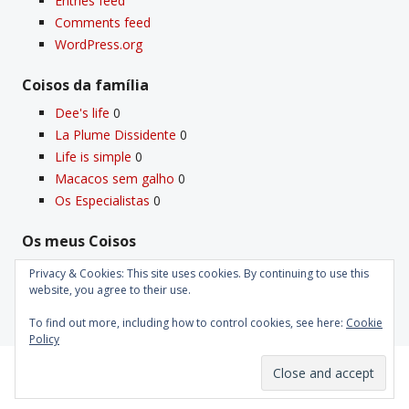
Entries feed
Comments feed
WordPress.org
Coisos da famí­lia
Dee's life
0
La Plume Dissidente
0
Life is simple
0
Macacos sem galho
0
Os Especialistas
0
Os meus Coisos
Deus
0
Privacy & Cookies: This site uses cookies. By continuing to use this
Velho Coiso
0
website, you agree to their use.
To find out more, including how to control cookies, see here:
Cookie
Policy
Proudly powered by WordPress
|
Theme: Kubrick 2014.