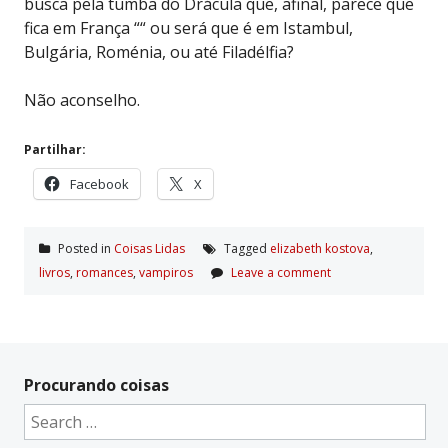
busca pela tumba do Drácula que, afinal, parece que
fica em França ““ ou será que é em Istambul,
Bulgária, Roménia, ou até Filadélfia?
Não aconselho.
Partilhar:
Facebook
X
Posted in
Coisas Lidas
Tagged
elizabeth kostova
,
livros
,
romances
,
vampiros
Leave a comment
Procurando coisas
Search
for: