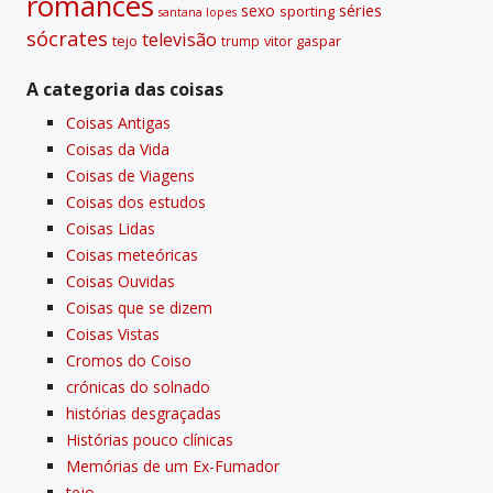
romances
sexo
séries
sporting
santana lopes
sócrates
televisão
tejo
vitor gaspar
trump
A categoria das coisas
Coisas Antigas
Coisas da Vida
Coisas de Viagens
Coisas dos estudos
Coisas Lidas
Coisas meteóricas
Coisas Ouvidas
Coisas que se dizem
Coisas Vistas
Cromos do Coiso
crónicas do solnado
histórias desgraçadas
Histórias pouco clí­nicas
Memórias de um Ex-Fumador
tejo