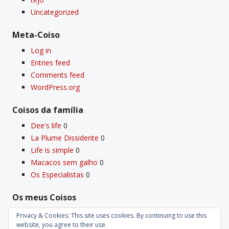
Uncategorized
Meta-Coiso
Log in
Entries feed
Comments feed
WordPress.org
Coisos da famí­lia
Dee's life
0
La Plume Dissidente
0
Life is simple
0
Macacos sem galho
0
Os Especialistas
0
Os meus Coisos
Deus
0
Privacy & Cookies: This site uses cookies. By continuing to use this
Velho Coiso
0
website, you agree to their use.