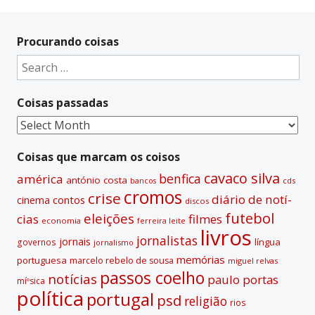
Procurando coisas
Search
for:
Coisas passadas
Coisas
passadas
Coisas que marcam os coisos
cavaco silva
benfica
américa
antónio costa
cds
bancos
cromos
crise
diário de notí­
contos
cinema
discos
futebol
eleições
cias
filmes
economia
ferreira leite
livros
jornalistas
jornais
lí­ngua
governos
jornalismo
memórias
portuguesa
marcelo rebelo de sousa
miguel relvas
passos coelho
notí­cias
paulo portas
míºsica
polí­tica
portugal
psd
religião
rios