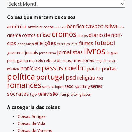
Coisas
passadas
Coisas que marcam os coisos
cavaco silva
benfica
américa
antónio costa
cds
bancos
cromos
crise
diário de notí­
contos
cinema
discos
futebol
eleições
cias
filmes
economia
ferreira leite
livros
jornalistas
jornais
lí­ngua
governos
jornalismo
memórias
portuguesa
marcelo rebelo de sousa
miguel relvas
passos coelho
notí­cias
paulo portas
míºsica
polí­tica
portugal
psd
religião
rios
romances
sexo
séries
sporting
santana lopes
sócrates
televisão
tejo
vitor gaspar
trump
A categoria das coisas
Coisas Antigas
Coisas da Vida
Coisas de Viagens