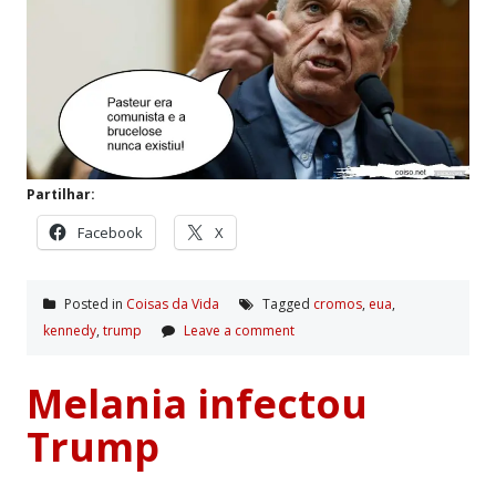
Partilhar:
Facebook
X
Posted in
Coisas da Vida
Tagged
cromos
,
eua
,
kennedy
,
trump
Leave a comment
Melania infectou
Trump