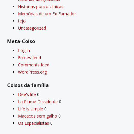
Histórias pouco clí­nicas
Memórias de um Ex-Fumador
tejo
Uncategorized
Meta-Coiso
Log in
Entries feed
Comments feed
WordPress.org
Coisos da famí­lia
Dee's life
0
La Plume Dissidente
0
Life is simple
0
Macacos sem galho
0
Os Especialistas
0