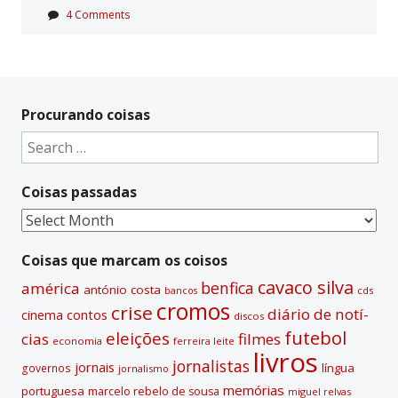
4 Comments
Procurando coisas
Search
for:
Coisas passadas
Coisas
passadas
Coisas que marcam os coisos
cavaco silva
benfica
américa
antónio costa
cds
bancos
cromos
crise
diário de notí­
contos
cinema
discos
futebol
eleições
cias
filmes
economia
ferreira leite
livros
jornalistas
jornais
lí­ngua
governos
jornalismo
memórias
portuguesa
marcelo rebelo de sousa
miguel relvas