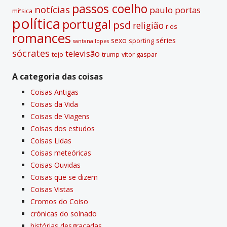
passos coelho
notí­cias
paulo portas
míºsica
polí­tica
portugal
psd
religião
rios
romances
sexo
séries
sporting
santana lopes
sócrates
televisão
tejo
vitor gaspar
trump
A categoria das coisas
Coisas Antigas
Coisas da Vida
Coisas de Viagens
Coisas dos estudos
Coisas Lidas
Coisas meteóricas
Coisas Ouvidas
Coisas que se dizem
Coisas Vistas
Cromos do Coiso
crónicas do solnado
histórias desgraçadas