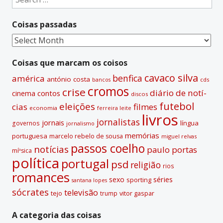
for:
Coisas passadas
Coisas
passadas
Coisas que marcam os coisos
cavaco silva
benfica
américa
antónio costa
cds
bancos
cromos
crise
diário de notí­
contos
cinema
discos
futebol
eleições
cias
filmes
economia
ferreira leite
livros
jornalistas
jornais
lí­ngua
governos
jornalismo
memórias
portuguesa
marcelo rebelo de sousa
miguel relvas
passos coelho
notí­cias
paulo portas
míºsica
polí­tica
portugal
psd
religião
rios
romances
sexo
séries
sporting
santana lopes
sócrates
televisão
tejo
vitor gaspar
trump
A categoria das coisas