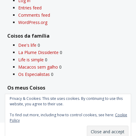
Log in
Entries feed
Comments feed
WordPress.org
Coisos da famí­lia
Dee's life
0
La Plume Dissidente
0
Life is simple
0
Macacos sem galho
0
Os Especialistas
0
Os meus Coisos
Deus
0
Privacy & Cookies: This site uses cookies. By continuing to use this
Velho Coiso
0
website, you agree to their use.
To find out more, including how to control cookies, see here:
Cookie
Policy
Proudly powered by WordPress
|
Theme: Kubrick 2014.