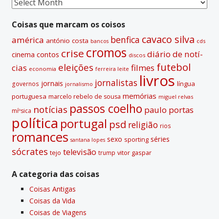
Coisas
passadas
Coisas que marcam os coisos
cavaco silva
benfica
américa
antónio costa
cds
bancos
cromos
crise
diário de notí­
contos
cinema
discos
futebol
eleições
cias
filmes
economia
ferreira leite
livros
jornalistas
jornais
lí­ngua
governos
jornalismo
memórias
portuguesa
marcelo rebelo de sousa
miguel relvas
passos coelho
notí­cias
paulo portas
míºsica
polí­tica
portugal
psd
religião
rios
romances
sexo
séries
sporting
santana lopes
sócrates
televisão
tejo
vitor gaspar
trump
A categoria das coisas
Coisas Antigas
Coisas da Vida
Coisas de Viagens