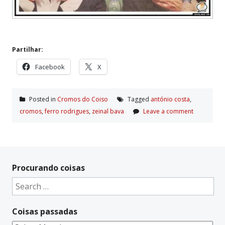
Partilhar:
Facebook
X
Posted in
Cromos do Coiso
Tagged
antónio costa
,
cromos
,
ferro rodrigues
,
zeinal bava
Leave a comment
Procurando coisas
Search
for:
Coisas passadas