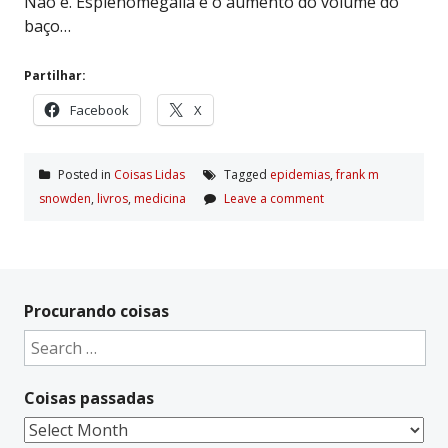
Não é. Esplenomegália é o aumento do volume do
baço…
Partilhar:
Facebook
X
Posted in
Coisas Lidas
Tagged
epidemias
,
frank m
snowden
,
livros
,
medicina
Leave a comment
Procurando coisas
Search
for:
Coisas passadas
Coisas