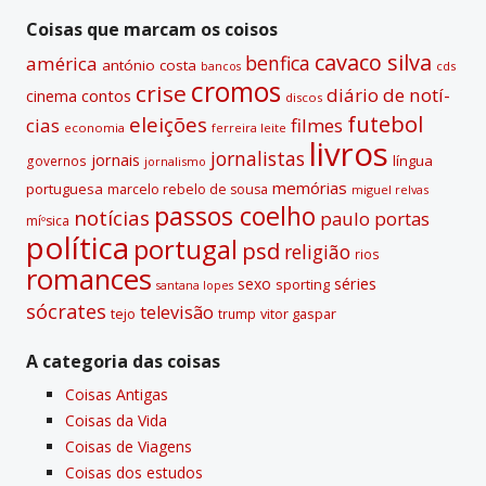
passadas
Coisas que marcam os coisos
cavaco silva
benfica
américa
antónio costa
cds
bancos
cromos
crise
diário de notí­
contos
cinema
discos
futebol
eleições
cias
filmes
economia
ferreira leite
livros
jornalistas
jornais
lí­ngua
governos
jornalismo
memórias
portuguesa
marcelo rebelo de sousa
miguel relvas
passos coelho
notí­cias
paulo portas
míºsica
polí­tica
portugal
psd
religião
rios
romances
sexo
séries
sporting
santana lopes
sócrates
televisão
tejo
vitor gaspar
trump
A categoria das coisas
Coisas Antigas
Coisas da Vida
Coisas de Viagens
Coisas dos estudos