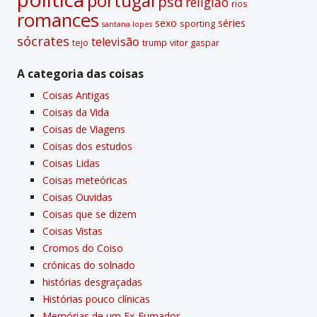
portugal
psd
religião
rios
romances
sexo
séries
sporting
santana lopes
sócrates
televisão
tejo
vitor gaspar
trump
A categoria das coisas
Coisas Antigas
Coisas da Vida
Coisas de Viagens
Coisas dos estudos
Coisas Lidas
Coisas meteóricas
Coisas Ouvidas
Coisas que se dizem
Coisas Vistas
Cromos do Coiso
crónicas do solnado
histórias desgraçadas
Histórias pouco clí­nicas
Memórias de um Ex-Fumador