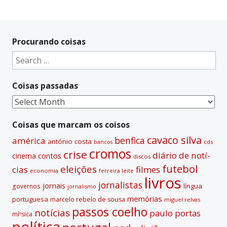
Procurando coisas
Search
for:
Coisas passadas
Coisas
passadas
Coisas que marcam os coisos
cavaco silva
benfica
américa
antónio costa
cds
bancos
cromos
crise
diário de notí­
contos
cinema
discos
futebol
eleições
cias
filmes
economia
ferreira leite
livros
jornalistas
jornais
lí­ngua
governos
jornalismo
memórias
portuguesa
marcelo rebelo de sousa
miguel relvas
passos coelho
notí­cias
paulo portas
míºsica
polí­tica