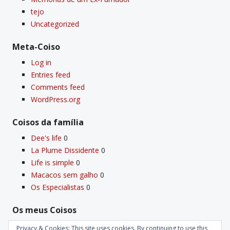
tejo
Uncategorized
Meta-Coiso
Log in
Entries feed
Comments feed
WordPress.org
Coisos da famí­lia
Dee's life
0
La Plume Dissidente
0
Life is simple
0
Macacos sem galho
0
Os Especialistas
0
Os meus Coisos
Deus
0
Privacy & Cookies: This site uses cookies. By continuing to use this