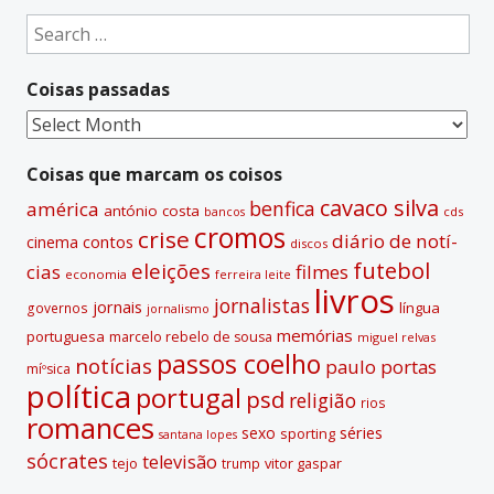
Search
for:
Coisas passadas
Coisas
passadas
Coisas que marcam os coisos
cavaco silva
benfica
américa
antónio costa
cds
bancos
cromos
crise
diário de notí­
contos
cinema
discos
futebol
eleições
cias
filmes
economia
ferreira leite
livros
jornalistas
jornais
lí­ngua
governos
jornalismo
memórias
portuguesa
marcelo rebelo de sousa
miguel relvas
passos coelho
notí­cias
paulo portas
míºsica
polí­tica
portugal
psd
religião
rios
romances
sexo
séries
sporting
santana lopes
sócrates
televisão
tejo
vitor gaspar
trump