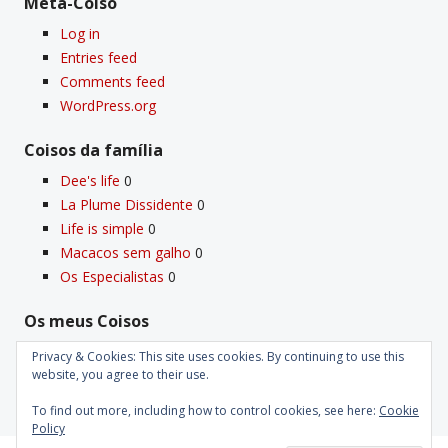
Meta-Coiso
Log in
Entries feed
Comments feed
WordPress.org
Coisos da famí­lia
Dee's life
0
La Plume Dissidente
0
Life is simple
0
Macacos sem galho
0
Os Especialistas
0
Os meus Coisos
Deus
0
Privacy & Cookies: This site uses cookies. By continuing to use this
Velho Coiso
0
website, you agree to their use.
To find out more, including how to control cookies, see here:
Cookie
Policy