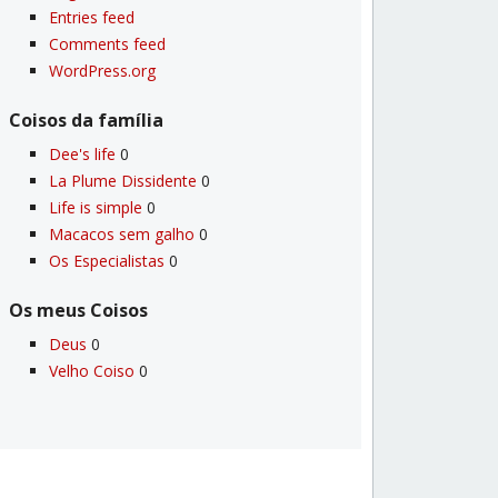
Entries feed
Comments feed
WordPress.org
Coisos da famí­lia
Dee's life
0
La Plume Dissidente
0
Life is simple
0
Macacos sem galho
0
Os Especialistas
0
Os meus Coisos
Deus
0
Velho Coiso
0