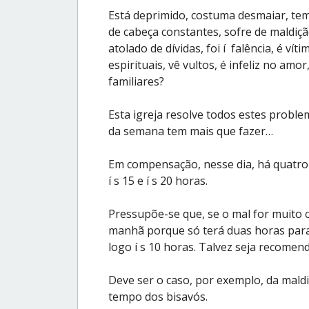
Está deprimido, costuma desmaiar, te
de cabeça constantes, sofre de maldição
atolado de dívidas, foi í falência, é ví
espirituais, vê vultos, é infeliz no a
familiares?
Esta igreja resolve todos estes problem
da semana tem mais que fazer…
Em compensação, nesse dia, há quatro t
í s 15 e í s 20 horas.
Pressupõe-se que, se o mal for muito 
manhã porque só terá duas horas para
logo í s 10 horas. Talvez seja recomend
Deve ser o caso, por exemplo, da mald
tempo dos bisavós.