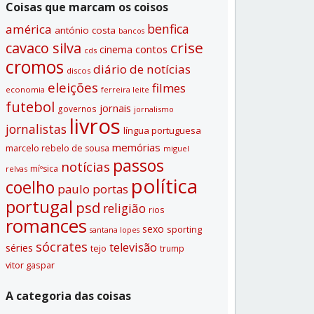
Coisas que marcam os coisos
benfica
américa
antónio costa
bancos
crise
cavaco silva
contos
cinema
cds
cromos
diário de notí­cias
discos
eleições
filmes
economia
ferreira leite
futebol
jornais
governos
jornalismo
livros
jornalistas
lí­ngua portuguesa
memórias
marcelo rebelo de sousa
miguel
passos
notí­cias
míºsica
relvas
polí­tica
coelho
paulo portas
portugal
psd
religião
rios
romances
sexo
sporting
santana lopes
sócrates
televisão
séries
tejo
trump
vitor gaspar
A categoria das coisas