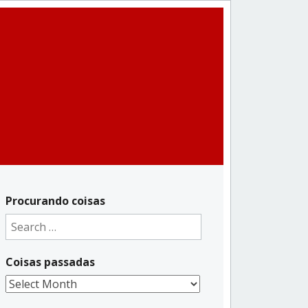
Procurando coisas
Search
for:
Coisas passadas
Coisas
passadas