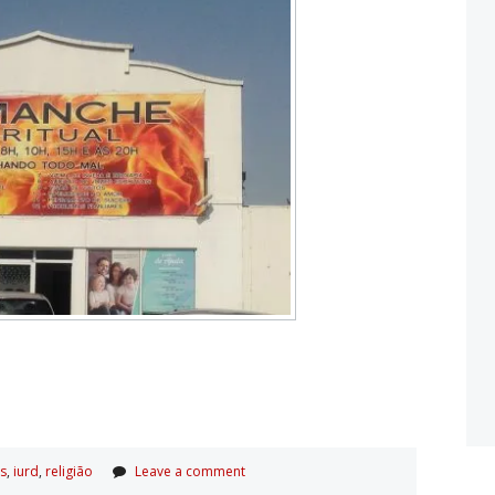
as
,
iurd
,
religião
Leave a comment