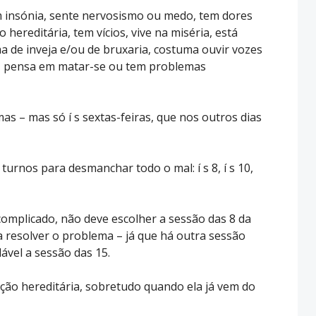
m insónia, sente nervosismo ou medo, tem dores
 hereditária, tem vícios, vive na miséria, está
tima de inveja e/ou de bruxaria, costuma ouvir vozes
mor, pensa em matar-se ou tem problemas
as – mas só í s sextas-feiras, que nos outros dias
urnos para desmanchar todo o mal: í s 8, í s 10,
complicado, não deve escolher a sessão das 8 da
 resolver o problema – já que há outra sessão
ável a sessão das 15.
ição hereditária, sobretudo quando ela já vem do