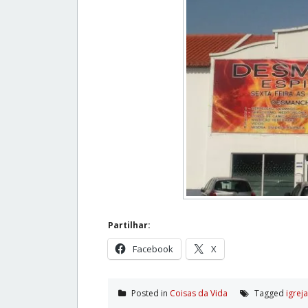
Partilhar:
Facebook
X
Posted in
Coisas da Vida
Tagged
igrej