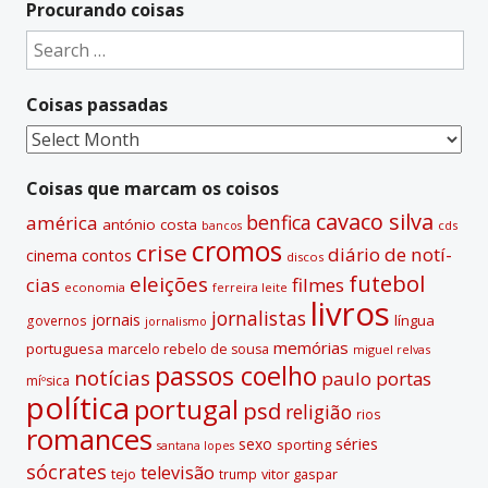
Procurando coisas
Search
for:
Coisas passadas
Coisas
passadas
Coisas que marcam os coisos
cavaco silva
benfica
américa
antónio costa
cds
bancos
cromos
crise
diário de notí­
contos
cinema
discos
futebol
eleições
cias
filmes
economia
ferreira leite
livros
jornalistas
jornais
lí­ngua
governos
jornalismo
memórias
portuguesa
marcelo rebelo de sousa
miguel relvas
passos coelho
notí­cias
paulo portas
míºsica
polí­tica
portugal
psd
religião
rios
romances
sexo
séries
sporting
santana lopes
sócrates
televisão
tejo
vitor gaspar
trump