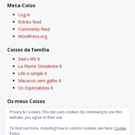
Meta-Coiso
Log in
Entries feed
Comments feed
WordPress.org
Coisos da famí­lia
Dee's life
0
La Plume Dissidente
0
Life is simple
0
Macacos sem galho
0
Os Especialistas
0
Os meus Coisos
Deus
0
Privacy & Cookies: This site uses cookies. By continuing to use this
Velho Coiso
0
website, you agree to their use.
To find out more, including how to control cookies, see here:
Cookie
Policy