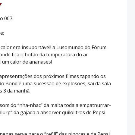
r
o 007.
e:
 o calor era insuportável! a Lusomundo do Fórum
onde fica o botão da temperatura do ar
i um calor de ananases!
 apresentações dos próximos filmes tapando os
 do Bond é uma sucessão de explosões, saí da sala
s 3 da manhã;
te som do “nha-nhac” da malta toda a empatnurrar-
lurp” da gajada a absorver quilolitros de Pepsi
penas serve para o “refill” das pipocas e da Pepsi;