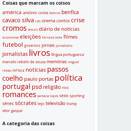
Coisas que marcam os coisos
benfica
américa
antónio costa
bancos
crise
cavaco silva
contos
cinema
cds
cromos
diário de notí­cias
discos
eleições
filmes
economia
ferreira leite
futebol
jornais
governos
jornalismo
livros
jornalistas
lí­ngua portuguesa
memórias
marcelo rebelo de sousa
miguel
passos
notí­cias
míºsica
relvas
polí­tica
coelho
paulo portas
portugal
psd
religião
rios
romances
sexo
sporting
santana lopes
sócrates
televisão
séries
tejo
trump
vitor gaspar
A categoria das coisas