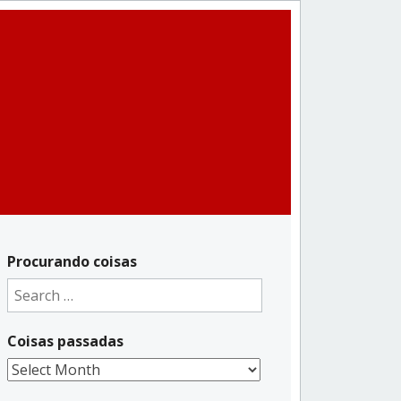
Procurando coisas
Search
for:
Coisas passadas
Coisas
passadas