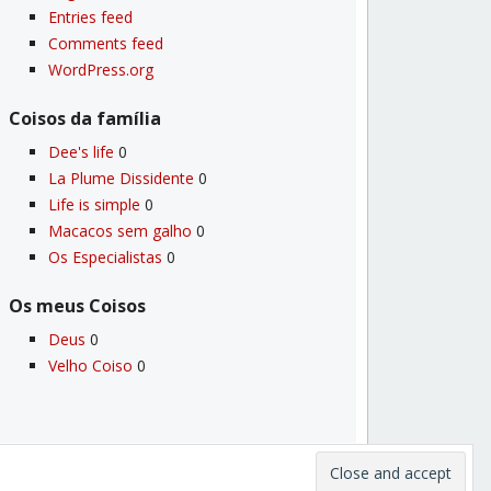
Entries feed
Comments feed
WordPress.org
Coisos da famí­lia
Dee's life
0
La Plume Dissidente
0
Life is simple
0
Macacos sem galho
0
Os Especialistas
0
Os meus Coisos
Deus
0
Velho Coiso
0