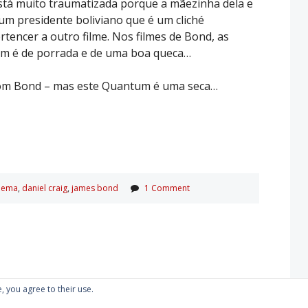
stá muito traumatizada porque a mãezinha dela e
um presidente boliviano que é um cliché
tencer a outro filme. Nos filmes de Bond, as
am é de porrada e de uma boa queca…
m bom Bond – mas este Quantum é uma seca…
nema
,
daniel craig
,
james bond
1 Comment
, you agree to their use.
Proudly powered by WordPress
|
Theme: Kubrick 2014.