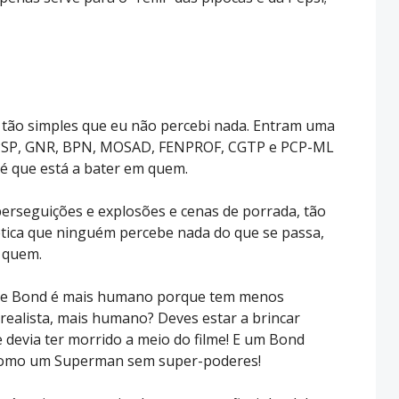
é tão simples que eu não percebi nada. Entram uma
A, PSP, GNR, BPN, MOSAD, FENPROF, CGTP e PCP-ML
m é que está a bater em quem.
perseguições e explosões e cenas de porrada, tão
tica que ninguém percebe nada do que se passa,
 quem.
 este Bond é mais humano porque tem menos
s realista, mais humano? Deves estar a brincar
 devia ter morrido a meio do filme! E um Bond
como um Superman sem super-poderes!