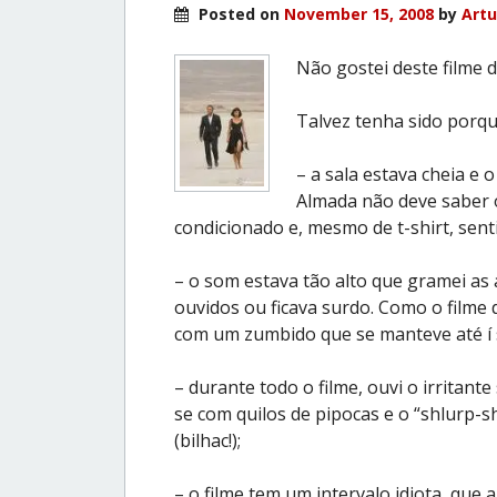
Posted on
November 15, 2008
by
Artu
Não gostei deste filme d
Talvez tenha sido porqu
– a sala estava cheia e
Almada não deve saber 
condicionado e, mesmo de t-shirt, sent
– o som estava tão alto que gramei as
ouvidos ou ficava surdo. Como o filme
com um zumbido que se manteve até í 
– durante todo o filme, ouvi o irritan
se com quilos de pipocas e o “shlurp-sh
(bilhac!);
– o filme tem um intervalo idiota, que a