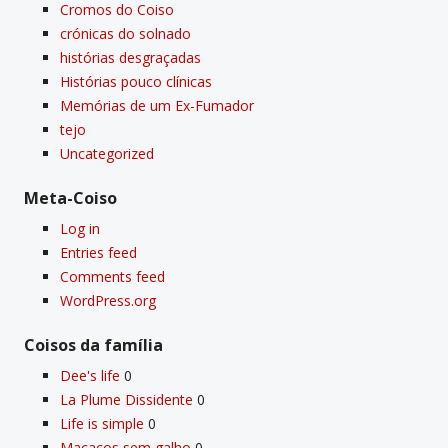
Cromos do Coiso
crónicas do solnado
histórias desgraçadas
Histórias pouco clí­nicas
Memórias de um Ex-Fumador
tejo
Uncategorized
Meta-Coiso
Log in
Entries feed
Comments feed
WordPress.org
Coisos da famí­lia
Dee's life
0
La Plume Dissidente
0
Life is simple
0
Macacos sem galho
0