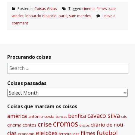
Posted in
Coisas Vistas
Tagged
cinema
,
filmes
,
kate
winslet
,
leonardo dicaprio
,
paris
,
sam mendes
Leave a
comment
Procurando coisas
Search
for:
Coisas passadas
Coisas
passadas
Coisas que marcam os coisos
cavaco silva
benfica
américa
antónio costa
cds
bancos
cromos
crise
diário de notí­
contos
cinema
discos
futebol
eleições
cias
filmes
economia
ferreira leite