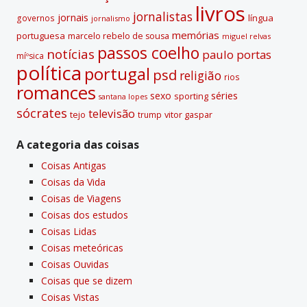
livros
jornalistas
jornais
lí­ngua
governos
jornalismo
memórias
portuguesa
marcelo rebelo de sousa
miguel relvas
passos coelho
notí­cias
paulo portas
míºsica
polí­tica
portugal
psd
religião
rios
romances
sexo
séries
sporting
santana lopes
sócrates
televisão
tejo
vitor gaspar
trump
A categoria das coisas
Coisas Antigas
Coisas da Vida
Coisas de Viagens
Coisas dos estudos
Coisas Lidas
Coisas meteóricas
Coisas Ouvidas
Coisas que se dizem
Coisas Vistas