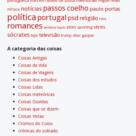
portuguesa
marcelo rebelo de sousa
miguel relvas
passos coelho
notí­cias
paulo portas
míºsica
polí­tica
portugal
psd
religião
rios
romances
sexo
séries
sporting
santana lopes
sócrates
televisão
tejo
vitor gaspar
trump
A categoria das coisas
Coisas Antigas
Coisas da Vida
Coisas de Viagens
Coisas dos estudos
Coisas Lidas
Coisas meteóricas
Coisas Ouvidas
Coisas que se dizem
Coisas Vistas
Cromos do Coiso
crónicas do solnado