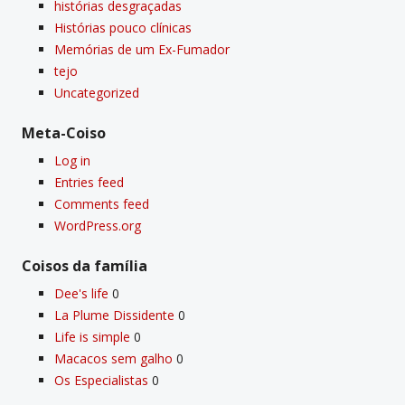
histórias desgraçadas
Histórias pouco clí­nicas
Memórias de um Ex-Fumador
tejo
Uncategorized
Meta-Coiso
Log in
Entries feed
Comments feed
WordPress.org
Coisos da famí­lia
Dee's life
0
La Plume Dissidente
0
Life is simple
0
Macacos sem galho
0
Os Especialistas
0