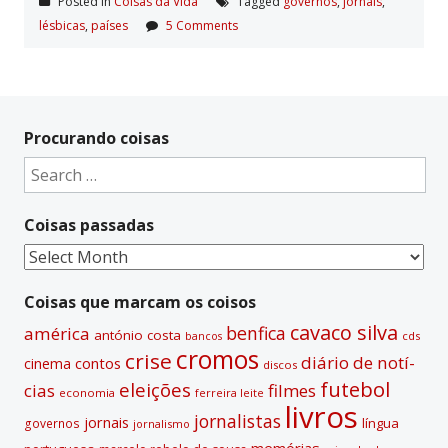
Posted in
Coisas da Vida
Tagged
governos
,
jornais
,
lésbicas
,
paí­ses
5 Comments
Procurando coisas
Search
for:
Coisas passadas
Coisas
passadas
Coisas que marcam os coisos
cavaco silva
benfica
américa
antónio costa
cds
bancos
cromos
crise
diário de notí­
contos
cinema
discos
futebol
eleições
cias
filmes
economia
ferreira leite
livros
jornalistas
jornais
lí­ngua
governos
jornalismo
memórias