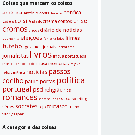
Coisas que marcam os coisos
benfica
américa
antónio costa
bancos
crise
cavaco silva
contos
cinema
cds
cromos
diário de notí­cias
discos
eleições
filmes
economia
ferreira leite
futebol
jornais
governos
jornalismo
livros
jornalistas
lí­ngua portuguesa
memórias
marcelo rebelo de sousa
miguel
passos
notí­cias
míºsica
relvas
polí­tica
coelho
paulo portas
portugal
psd
religião
rios
romances
sexo
sporting
santana lopes
sócrates
televisão
séries
tejo
trump
vitor gaspar
A categoria das coisas