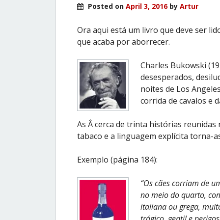
Posted on
April 3, 2016
by
Artur
Ora aqui está um livro que deve ser lid
que acaba por aborrecer.
Charles Bukowski (1
desesperados, desilud
noites de Los Angeles
corrida de cavalos e 
As Â cerca de trinta histórias reunidas
tabaco e a linguagem explícita torna-as
Exemplo (página 184):
“Os cães corriam de um
no meio do quarto, co
italiana ou grega, mui
trágico, gentil e perigo