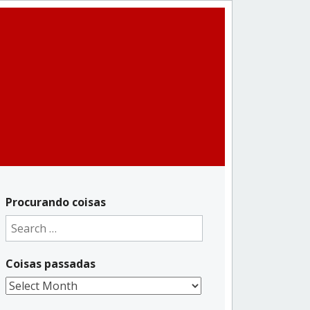
Procurando coisas
Search
for:
Coisas passadas
Coisas
passadas