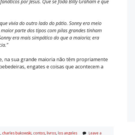
fanáticos por Jesus. Que se foda Billy Graham e que
que vivia do outro lado do pátio. Sonny era meio
 maior parte dos tipos com pilas grandes tinham
onny era mais simpático do que a maioria; era
ia.”
que, na sua grande maioria não têm propriamente
bebedeiras, engates e coisas que acontecem a
a
,
charles bukowski
,
contos
,
livros
,
los angeles
Leave a