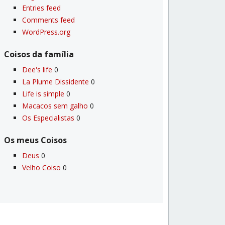
Entries feed
Comments feed
WordPress.org
Coisos da famí­lia
Dee's life
0
La Plume Dissidente
0
Life is simple
0
Macacos sem galho
0
Os Especialistas
0
Os meus Coisos
Deus
0
Velho Coiso
0