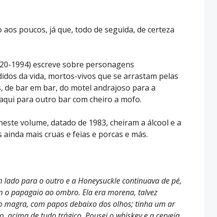
o aos poucos, já que, todo de seguida, de certeza
920-1994) escreve sobre personagens
idos da vida, mortos-vivos que se arrastam pelas
, de bar em bar, do motel andrajoso para a
daqui para outro bar com cheiro a mofo.
 neste volume, datado de 1983, cheiram a álcool e a
 ainda mais cruas e feias e porcas e más.
 lado para o outro e a Honeysuckle continuava de pé,
m o papagaio ao ombro. Ela era morena, talvez
to magra, com papos debaixo dos olhos; tinha um ar
so, acima de tudo trágico. Pousei o whiskey e a cerveja