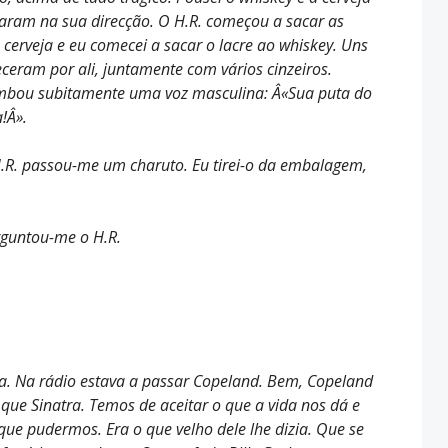
aram na sua direcção. O H.R. começou a sacar as
 cerveja e eu comecei a sacar o lacre ao whiskey. Uns
ceram por ali, juntamente com vários cinzeiros.
ombou subitamente uma voz masculina: Â«Sua puta do
!Â».
H.R. passou-me um charuto. Eu tirei-o da embalagem,
rguntou-me o H.R.
a. Na rádio estava a passar Copeland. Bem, Copeland
que Sinatra. Temos de aceitar o que a vida nos dá e
que pudermos. Era o que velho dele lhe dizia. Que se