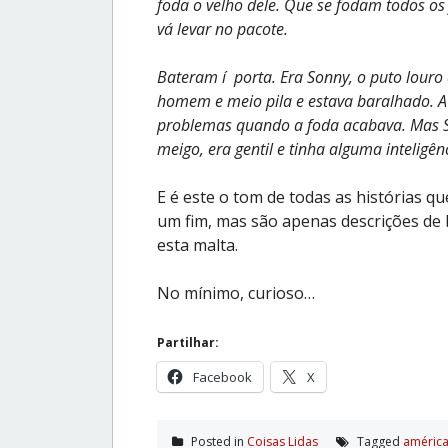
foda o velho dele. Que se fodam todos os 
vá levar no pacote.
Bateram í porta. Era Sonny, o puto louro 
homem e meio pila e estava baralhado. A
problemas quando a foda acabava. Mas S
meigo, era gentil e tinha alguma inteligênc
E é este o tom de todas as histórias 
um fim, mas são apenas descrições de 
esta malta.
No mínimo, curioso…
Partilhar:
Facebook
X
Posted in
Coisas Lidas
Tagged
améric