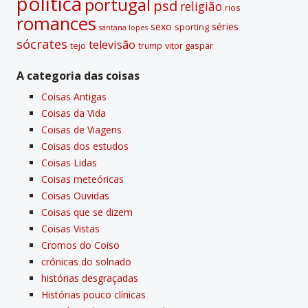
polí­tica
portugal
psd
religião
rios
romances
sexo
séries
sporting
santana lopes
sócrates
televisão
tejo
vitor gaspar
trump
A categoria das coisas
Coisas Antigas
Coisas da Vida
Coisas de Viagens
Coisas dos estudos
Coisas Lidas
Coisas meteóricas
Coisas Ouvidas
Coisas que se dizem
Coisas Vistas
Cromos do Coiso
crónicas do solnado
histórias desgraçadas
Histórias pouco clí­nicas