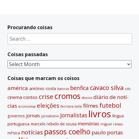
Procurando coisas
Search
for:
Coisas passadas
Coisas
passadas
Coisas que marcam os coisos
cavaco silva
benfica
américa
antónio costa
cds
bancos
cromos
crise
diário de notí­
contos
cinema
discos
futebol
eleições
cias
filmes
economia
ferreira leite
livros
jornalistas
jornais
lí­ngua
governos
jornalismo
memórias
portuguesa
marcelo rebelo de sousa
miguel relvas
passos coelho
notí­cias
paulo portas
míºsica