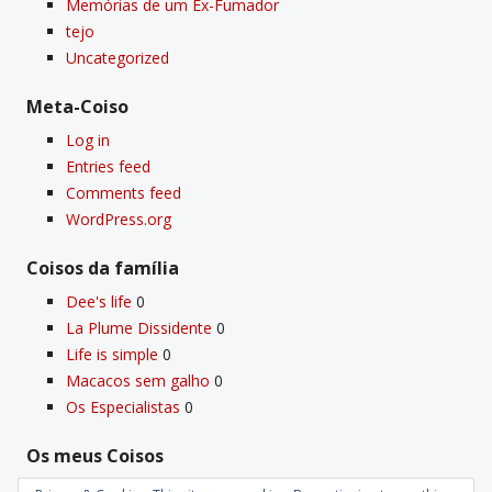
Memórias de um Ex-Fumador
tejo
Uncategorized
Meta-Coiso
Log in
Entries feed
Comments feed
WordPress.org
Coisos da famí­lia
Dee's life
0
La Plume Dissidente
0
Life is simple
0
Macacos sem galho
0
Os Especialistas
0
Os meus Coisos
Deus
0