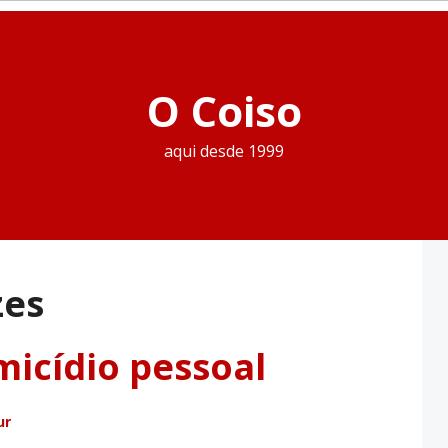
O Coiso
aqui desde 1999
zes
icídio pessoal
ur