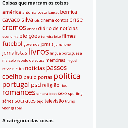
Coisas que marcam os coisos
benfica
américa
antónio costa
bancos
crise
cavaco silva
contos
cinema
cds
cromos
diário de notí­cias
discos
eleições
filmes
economia
ferreira leite
futebol
jornais
governos
jornalismo
livros
jornalistas
lí­ngua portuguesa
memórias
marcelo rebelo de sousa
miguel
passos
notí­cias
míºsica
relvas
polí­tica
coelho
paulo portas
portugal
psd
religião
rios
romances
sexo
sporting
santana lopes
sócrates
televisão
séries
tejo
trump
vitor gaspar
A categoria das coisas