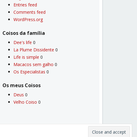
Entries feed
Comments feed
WordPress.org
Coisos da famí­lia
Dee's life
0
La Plume Dissidente
0
Life is simple
0
Macacos sem galho
0
Os Especialistas
0
Os meus Coisos
Deus
0
Velho Coiso
0