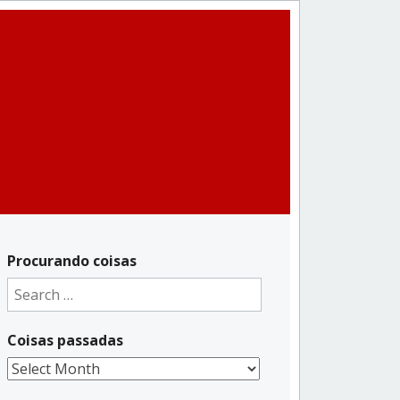
Procurando coisas
Search
for:
Coisas passadas
Coisas
passadas