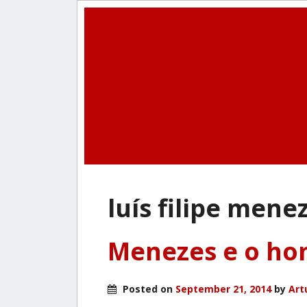
luí­s filipe mene
Menezes e o hom
Posted on
September 21, 2014
by
Art