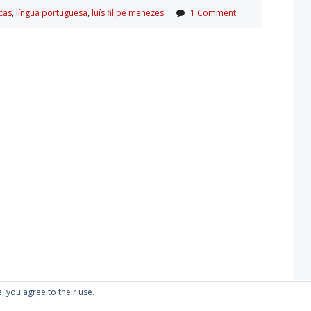
cas
,
lí­ngua portuguesa
,
luí­s filipe menezes
1 Comment
, you agree to their use.
Proudly powered by WordPress
|
Theme: Kubrick 2014.