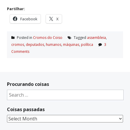
Partilhar:
Facebook
X
Posted in
Cromos do Coiso
Tagged
assembleia
,
cromos
,
deputados
,
humanos
,
máquinas
,
polí­tica
3
Comments
Procurando coisas
Search
for:
Coisas passadas
Coisas
passadas