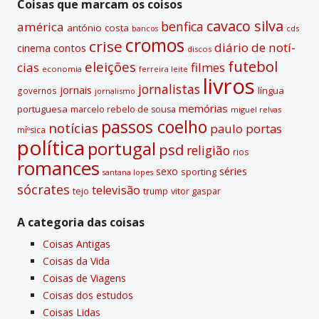
Coisas que marcam os coisos
cavaco silva
benfica
américa
antónio costa
cds
bancos
cromos
crise
diário de notí­
contos
cinema
discos
futebol
eleições
cias
filmes
economia
ferreira leite
livros
jornalistas
jornais
lí­ngua
governos
jornalismo
memórias
portuguesa
marcelo rebelo de sousa
miguel relvas
passos coelho
notí­cias
paulo portas
míºsica
polí­tica
portugal
psd
religião
rios
romances
sexo
séries
sporting
santana lopes
sócrates
televisão
tejo
vitor gaspar
trump
A categoria das coisas
Coisas Antigas
Coisas da Vida
Coisas de Viagens
Coisas dos estudos
Coisas Lidas