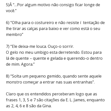
5)Â “…Por algum motivo não consigo ficar longe de
você.”
6) “Olha para o costureiro e não resiste í tentação de
lhe tirar as calças para baixo e ver como está o seu
membro”
7) “Ele deixa-me louca. Ouço-o sorrir.
O gelo no meu umbigo esta derretendo. Estou para
lá de quente – quente e gelada e querendo-o dentro
de mim. Agora.”
8) “Solta um pequeno gemido, quando sente aquele
monstro começar a entrar nas suas entranhas”.
Claro que os entendidos perceberam logo que as
frases 1, 3, 5 e 7 são citações da E. L. James, enquanto
as 2, 4, 6 e 8 são da Gina.