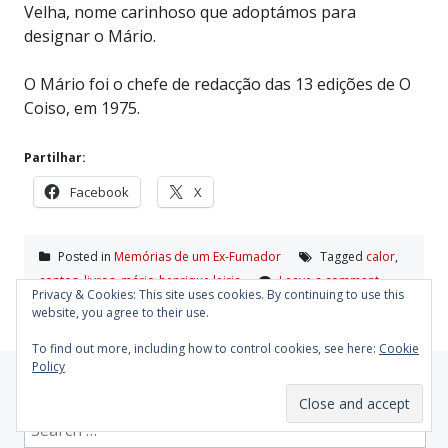
Velha, nome carinhoso que adoptámos para
designar o Mário.
O Mário foi o chefe de redacção das 13 edições de O
Coiso, em 1975.
Partilhar:
Facebook
X
Posted in
Memórias de um Ex-Fumador
Tagged
calor
,
contos
,
livros
,
mário-henrique leiria
Leave a comment
Privacy & Cookies: This site uses cookies. By continuing to use this
website, you agree to their use.
To find out more, including how to control cookies, see here:
Cookie
Policy
Procurando coisas
Search
for: