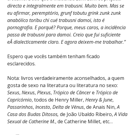
directa e integralmente em trabusni. Muito bem. Mas se
eu afirmar, peremptório, grunf tobutu grink zunk zunk
anabólico toribu chi cué trabusni damoi, isto é
pornografia. E porquê? Porque, meus caros, a incidência
passa de trabusni para damoi. Creio que fui suficiente
eÂ dialecticamente claro. E agora deixem-me trabalhar.”
Espero que vocês também tenham ficado
esclarecidos.
Nota: livros verdadeiramente aconselhados, a quem
gosta de sexo na literatura ou literatura no sexo:
Sexus
,
Nexus
,
Plexus
,
Trópico de Câncer
e
Trópico de
Capricórnio
, todos de Henry Miller,
Henry & June
,
Passarinhos
,
Incesto
,
Delta de Vénus
, de Anais Nin,
A
Casa dos Budas Ditosos,
de João Ubaldo Ribeiro,
A Vida
Sexual de Catherine M.
, de Catherine Millet, etc…