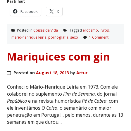
Partilhar:
Facebook
X
Posted in
Coisas da Vida
Tagged
erotismo
,
livros
,
mário-henrique leiria
,
pornografia
,
sexo
1 Comment
Mariquices com gin
Posted on
August 18, 2013
by
Artur
Conheci o Mário-Henrique Leiria em 1973. Com ele
colaborei no suplemento
Fim de Semana
, do jornal
República
e na revista humorística
Pé de Cabra
, com
ele inventámos
O Coiso
, o semanário com maior
penetração em Portugal… pelo menos, durante as 13
semanas em que durou…