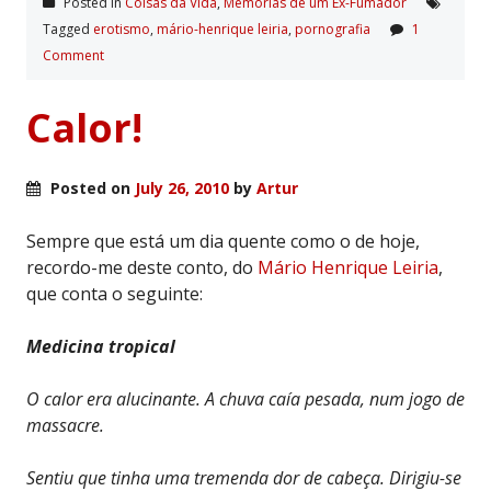
Posted in
Coisas da Vida
,
Memórias de um Ex-Fumador
Tagged
erotismo
,
mário-henrique leiria
,
pornografia
1
Comment
Calor!
Posted on
July 26, 2010
by
Artur
Sempre que está um dia quente como o de hoje,
recordo-me deste conto, do
Mário Henrique Leiria
,
que conta o seguinte:
Medicina tropical
O calor era alucinante. A chuva caía pesada, num jogo de
massacre.
Sentiu que tinha uma tremenda dor de cabeça. Dirigiu-se