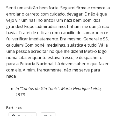
Senti um esticão bem forte. Segurei firme e comecei a
enrolar o carreto com cuidado, devagar. E não é que
vejo vir um nazi no anzol! Um nazi bem bom, dos
grandes! Fiquei admiradíssimo, tinham-me que já não
havia. Tratei de o tirar com o auxílio do camaroeiro e
fui verificar imediatamente. Era mesmo. General e SS,
calculem! Com boné, medalhas, suástica e tudo! Vá lá
uma pessoa acreditar no que lhe dizem! Meti-o logo
numa lata, enquanto estava fresco, e despachei-o
para a Peixaria Nacional. Lá devem saber o que fazer
com ele. A mim, francamente, não me serve para
nada.
in “Contos do Gin Tonic”, Mário-Henrique Leiria,
1973
Partilhar: