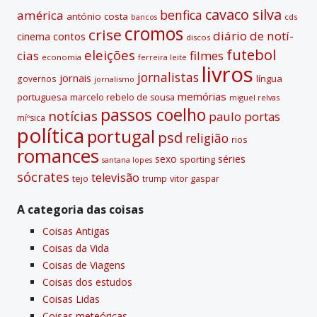
cavaco silva
benfica
américa
antónio costa
cds
bancos
cromos
crise
diário de notí­
contos
cinema
discos
futebol
eleições
cias
filmes
economia
ferreira leite
livros
jornalistas
jornais
lí­ngua
governos
jornalismo
memórias
portuguesa
marcelo rebelo de sousa
miguel relvas
passos coelho
notí­cias
paulo portas
míºsica
polí­tica
portugal
psd
religião
rios
romances
sexo
séries
sporting
santana lopes
sócrates
televisão
tejo
vitor gaspar
trump
A categoria das coisas
Coisas Antigas
Coisas da Vida
Coisas de Viagens
Coisas dos estudos
Coisas Lidas
Coisas meteóricas