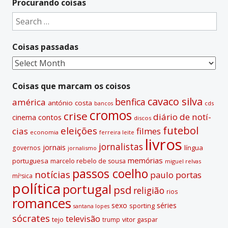
Procurando coisas
Search
for:
Coisas passadas
Coisas
passadas
Coisas que marcam os coisos
cavaco silva
benfica
américa
antónio costa
cds
bancos
cromos
crise
diário de notí­
contos
cinema
discos
futebol
eleições
cias
filmes
economia
ferreira leite
livros
jornalistas
jornais
lí­ngua
governos
jornalismo
memórias
portuguesa
marcelo rebelo de sousa
miguel relvas
passos coelho
notí­cias
paulo portas
míºsica
polí­tica
portugal
psd
religião
rios
romances
sexo
séries
sporting
santana lopes
sócrates
televisão
tejo
vitor gaspar
trump