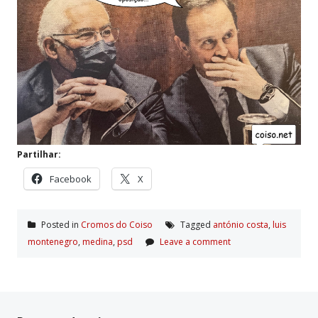
Partilhar:
Facebook
X
Posted in
Cromos do Coiso
Tagged
antónio costa
,
luis
montenegro
,
medina
,
psd
Leave a comment