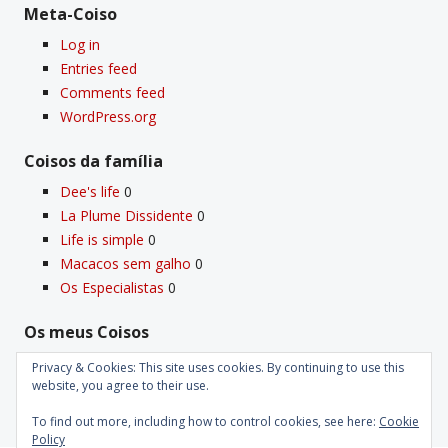
Meta-Coiso
Log in
Entries feed
Comments feed
WordPress.org
Coisos da famí­lia
Dee's life
0
La Plume Dissidente
0
Life is simple
0
Macacos sem galho
0
Os Especialistas
0
Os meus Coisos
Deus
0
Privacy & Cookies: This site uses cookies. By continuing to use this
Velho Coiso
0
website, you agree to their use.
To find out more, including how to control cookies, see here:
Cookie
Policy