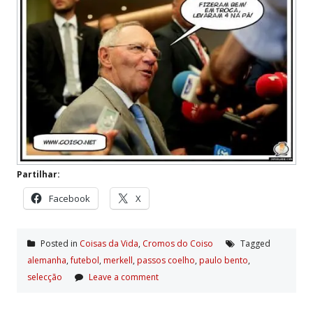
Partilhar:
Facebook
X
Posted in
Coisas da Vida
,
Cromos do Coiso
Tagged
alemanha
,
futebol
,
merkell
,
passos coelho
,
paulo bento
,
selecção
Leave a comment