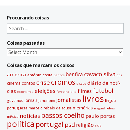
Procurando coisas
Search
for:
Coisas passadas
Coisas
passadas
Coisas que marcam os coisos
cavaco silva
benfica
américa
antónio costa
cds
bancos
cromos
crise
diário de notí­
contos
cinema
discos
futebol
eleições
cias
filmes
economia
ferreira leite
livros
jornalistas
jornais
lí­ngua
governos
jornalismo
memórias
portuguesa
marcelo rebelo de sousa
miguel relvas
passos coelho
notí­cias
paulo portas
míºsica
polí­tica
portugal
psd
religião
rios