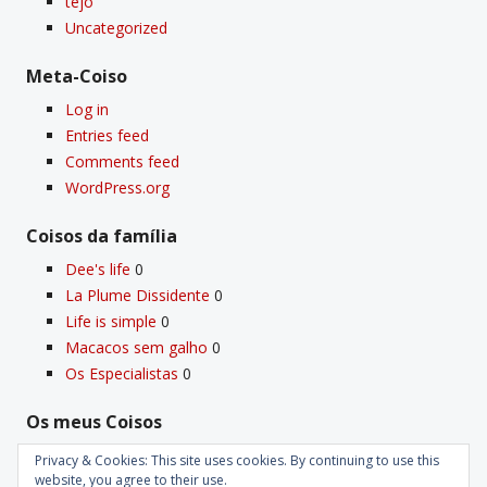
tejo
Uncategorized
Meta-Coiso
Log in
Entries feed
Comments feed
WordPress.org
Coisos da famí­lia
Dee's life
0
La Plume Dissidente
0
Life is simple
0
Macacos sem galho
0
Os Especialistas
0
Os meus Coisos
Deus
0
Privacy & Cookies: This site uses cookies. By continuing to use this
Velho Coiso
0
website, you agree to their use.