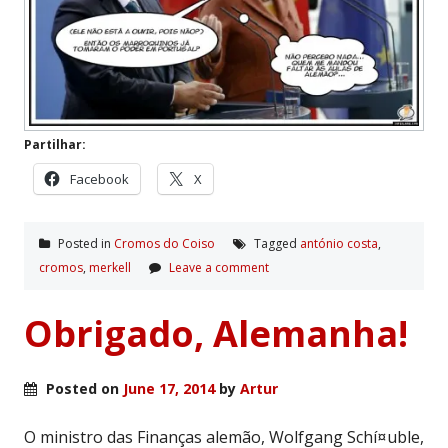
Partilhar:
Facebook
X
Posted in
Cromos do Coiso
Tagged
antónio costa
,
cromos
,
merkell
Leave a comment
Obrigado, Alemanha!
Posted on
June 17, 2014
by
Artur
O ministro das Finanças alemão, Wolfgang Schí¤uble,