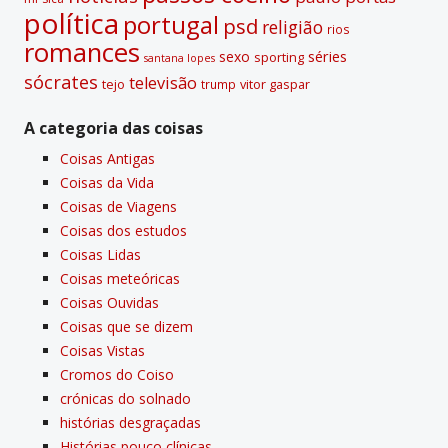
polí­tica
portugal
psd
religião
rios
romances
sexo
séries
sporting
santana lopes
sócrates
televisão
tejo
vitor gaspar
trump
A categoria das coisas
Coisas Antigas
Coisas da Vida
Coisas de Viagens
Coisas dos estudos
Coisas Lidas
Coisas meteóricas
Coisas Ouvidas
Coisas que se dizem
Coisas Vistas
Cromos do Coiso
crónicas do solnado
histórias desgraçadas
Histórias pouco clí­nicas