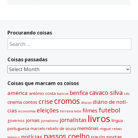
Procurando coisas
Search
for:
Coisas passadas
Coisas
passadas
Coisas que marcam os coisos
cavaco silva
benfica
américa
antónio costa
cds
bancos
cromos
crise
diário de notí­
contos
cinema
discos
futebol
eleições
cias
filmes
economia
ferreira leite
livros
jornalistas
jornais
lí­ngua
governos
jornalismo
memórias
portuguesa
marcelo rebelo de sousa
miguel relvas
passos coelho
notí­cias
paulo portas
míºsica