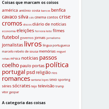
Coisas que marcam os coisos
benfica
américa
antónio costa
bancos
crise
cavaco silva
contos
cinema
cds
cromos
diário de notí­cias
discos
eleições
filmes
economia
ferreira leite
futebol
jornais
governos
jornalismo
livros
jornalistas
lí­ngua portuguesa
memórias
marcelo rebelo de sousa
miguel
passos
notí­cias
míºsica
relvas
polí­tica
coelho
paulo portas
portugal
psd
religião
rios
romances
sexo
sporting
santana lopes
sócrates
televisão
séries
tejo
trump
vitor gaspar
A categoria das coisas