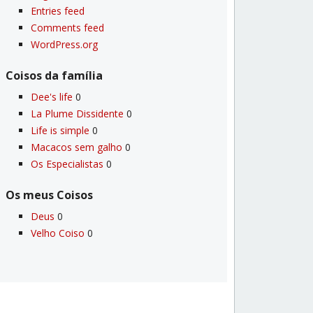
Entries feed
Comments feed
WordPress.org
Coisos da famí­lia
Dee's life
0
La Plume Dissidente
0
Life is simple
0
Macacos sem galho
0
Os Especialistas
0
Os meus Coisos
Deus
0
Velho Coiso
0