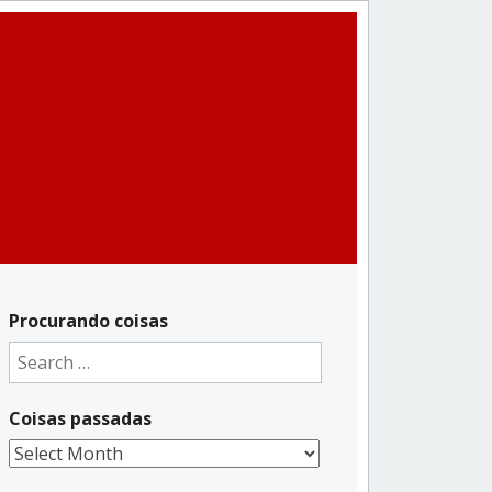
Procurando coisas
Search
for:
Coisas passadas
Coisas
passadas