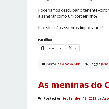
Poderíamos desculpar o tenente-corone
a sangrar como um cordeirinho?
Isto sim, são assuntos importantes!
Partilhar:
Facebook
X
Posted in
Coisas da Vida
Tagged
jorna
As meninas do C
Posted on
September 13, 2013
by
Art