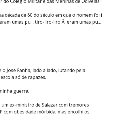
r do Colégio Militar e das Meninas de Odivelas!
ua década de 60 do século em que o homem foi í
s eram umas pu… tiro-liro-liro,Â eram umas pu…
 o José Fanha, lado a lado, lutando pela
 escola só de rapazes.
 minha guerra.
, um ex-ministro de Salazar com tremores
DP com obesidade mórbida, mas encolhi os