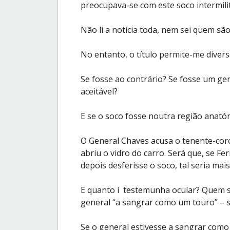
preocupava-se com este soco intermilit
Não li a notícia toda, nem sei quem sã
No entanto, o título permite-me divers
Se fosse ao contrário? Se fosse um ge
aceitável?
E se o soco fosse noutra região anatóm
O General Chaves acusa o tenente-coro
abriu o vidro do carro. Será que, se Fer
depois desferisse o soco, tal seria mais
E quanto í testemunha ocular? Quem s
general “a sangrar como um touro” – 
Se o general estivesse a sangrar como