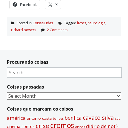
Facebook
X
Posted in
Coisas Lidas
Tagged
livros
,
neurologia
,
richard powers
2 Comments
Procurando coisas
Search
for:
Coisas passadas
Coisas
passadas
Coisas que marcam os coisos
cavaco silva
benfica
américa
antónio costa
cds
bancos
cromos
crise
diário de notí­
contos
cinema
discos