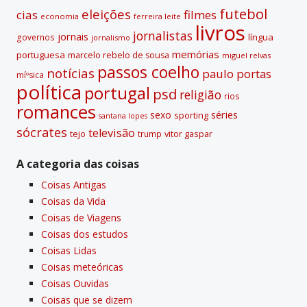
futebol
eleições
cias
filmes
economia
ferreira leite
livros
jornalistas
jornais
lí­ngua
governos
jornalismo
memórias
portuguesa
marcelo rebelo de sousa
miguel relvas
passos coelho
notí­cias
paulo portas
míºsica
polí­tica
portugal
psd
religião
rios
romances
sexo
séries
sporting
santana lopes
sócrates
televisão
tejo
vitor gaspar
trump
A categoria das coisas
Coisas Antigas
Coisas da Vida
Coisas de Viagens
Coisas dos estudos
Coisas Lidas
Coisas meteóricas
Coisas Ouvidas
Coisas que se dizem