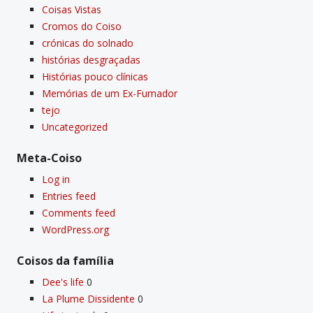
Coisas Vistas
Cromos do Coiso
crónicas do solnado
histórias desgraçadas
Histórias pouco clí­nicas
Memórias de um Ex-Fumador
tejo
Uncategorized
Meta-Coiso
Log in
Entries feed
Comments feed
WordPress.org
Coisos da famí­lia
Dee's life
0
La Plume Dissidente
0