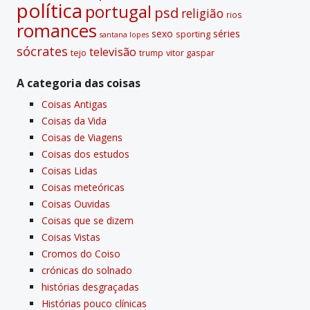
polí­tica
portugal
psd
religião
rios
romances
sexo
séries
sporting
santana lopes
sócrates
televisão
tejo
vitor gaspar
trump
A categoria das coisas
Coisas Antigas
Coisas da Vida
Coisas de Viagens
Coisas dos estudos
Coisas Lidas
Coisas meteóricas
Coisas Ouvidas
Coisas que se dizem
Coisas Vistas
Cromos do Coiso
crónicas do solnado
histórias desgraçadas
Histórias pouco clí­nicas