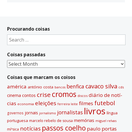
Procurando coisas
Search
for:
Coisas passadas
Coisas
passadas
Coisas que marcam os coisos
cavaco silva
benfica
américa
antónio costa
cds
bancos
cromos
crise
diário de notí­
contos
cinema
discos
futebol
eleições
cias
filmes
economia
ferreira leite
livros
jornalistas
jornais
lí­ngua
governos
jornalismo
memórias
portuguesa
marcelo rebelo de sousa
miguel relvas
passos coelho
notí­cias
paulo portas
míºsica