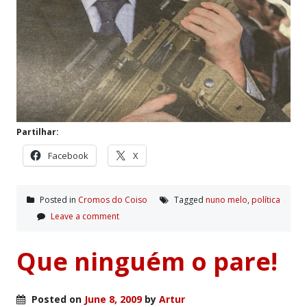
Partilhar:
Facebook
X
Posted in
Cromos do Coiso
Tagged
nuno melo
,
polí­tica
Leave a comment
Que ninguém o pare!
Posted on
June 8, 2009
by
Artur