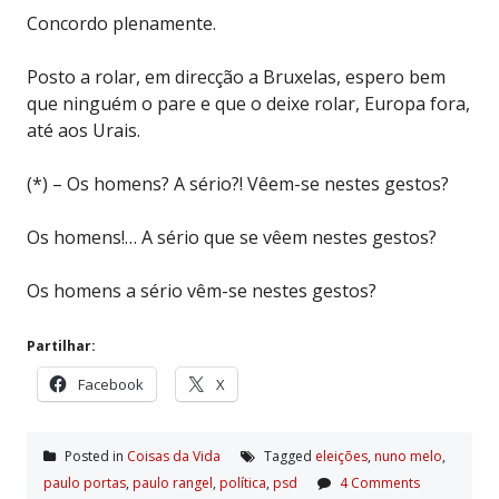
Concordo plenamente.
Posto a rolar, em direcção a Bruxelas, espero bem
que ninguém o pare e que o deixe rolar, Europa fora,
até aos Urais.
(*) – Os homens? A sério?! Vêem-se nestes gestos?
Os homens!… A sério que se vêem nestes gestos?
Os homens a sério vêm-se nestes gestos?
Partilhar:
Facebook
X
Posted in
Coisas da Vida
Tagged
eleições
,
nuno melo
,
paulo portas
,
paulo rangel
,
polí­tica
,
psd
4 Comments