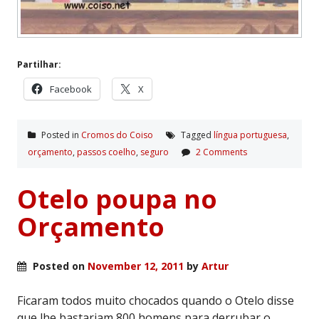
Partilhar:
Facebook
X
Posted in
Cromos do Coiso
Tagged
lí­ngua portuguesa
,
orçamento
,
passos coelho
,
seguro
2 Comments
Otelo poupa no
Orçamento
Posted on
November 12, 2011
by
Artur
Ficaram todos muito chocados quando o Otelo disse
que lhe bastariam 800 homens para derrubar o