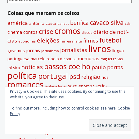
passadas
Coisas que marcam os coisos
cavaco silva
benfica
américa
antónio costa
cds
bancos
cromos
crise
diário de notí­
contos
cinema
discos
futebol
eleições
cias
filmes
economia
ferreira leite
livros
jornalistas
jornais
lí­ngua
governos
jornalismo
memórias
portuguesa
marcelo rebelo de sousa
miguel relvas
passos coelho
notí­cias
paulo portas
míºsica
polí­tica
portugal
psd
religião
rios
romances
sexo
séries
sporting
santana lopes
Privacy & Cookies: This site uses cookies. By continuing to use this
sócrates
televisão
tejo
vitor gaspar
trump
website, you agree to their use.
A categoria das coisas
To find out more, including how to control cookies, see here:
Cookie
Policy
Coisas Antigas
Coisas da Vida
Coisas de Viagens