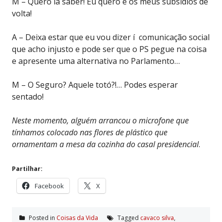
M – Quero lá saber! Eu quero é os meus subsídios de
volta!
A – Deixa estar que eu vou dizer í comunicação social
que acho injusto e pode ser que o PS pegue na coisa
e apresente uma alternativa no Parlamento…
M – O Seguro? Aquele totó?!… Podes esperar
sentado!
Neste momento, alguém arrancou o microfone que
tínhamos colocado nas flores de plástico que
ornamentam a mesa da cozinha do casal presidencial
.
Partilhar:
Facebook
X
Posted in
Coisas da Vida
Tagged
cavaco silva
,