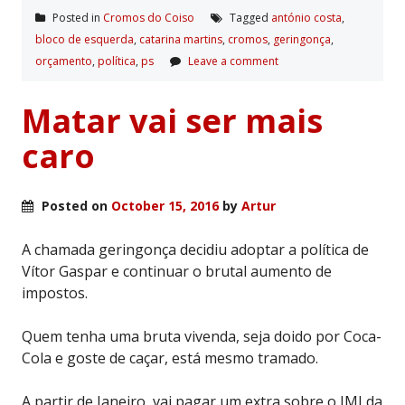
Posted in
Cromos do Coiso
Tagged
antónio costa
,
bloco de esquerda
,
catarina martins
,
cromos
,
geringonça
,
orçamento
,
polí­tica
,
ps
Leave a comment
Matar vai ser mais
caro
Posted on
October 15, 2016
by
Artur
A chamada geringonça decidiu adoptar a política de
Vítor Gaspar e continuar o brutal aumento de
impostos.
Quem tenha uma bruta vivenda, seja doido por Coca-
Cola e goste de caçar, está mesmo tramado.
A partir de Janeiro, vai pagar um extra sobre o IMI da