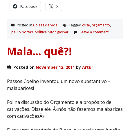
Facebook
X
Posted in
Coisas da Vida
Tagged
crise
,
orçamento
,
paulo portas
,
polí­tica
,
vitor gaspar
Leave a comment
Mala… quê?!
Posted on
November 12, 2011
by
Artur
Passos Coelho inventou um novo substantivo –
malabarices!
Foi na discussão do Orçamento e a propósito de
cativações. Disse ele: Â«nós não fazemos malabarices
com cativaçõesÂ».