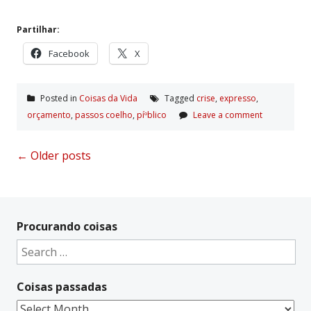
Partilhar:
Facebook
X
Posted in
Coisas da Vida
Tagged
crise
,
expresso
,
orçamento
,
passos coelho
,
píºblico
Leave a comment
Posts
←
Older posts
navigation
Procurando coisas
Search
for:
Coisas passadas
Coisas