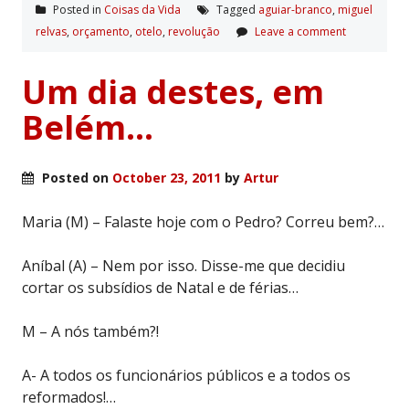
Posted in
Coisas da Vida
Tagged
aguiar-branco
,
miguel
relvas
,
orçamento
,
otelo
,
revolução
Leave a comment
Um dia destes, em
Belém…
Posted on
October 23, 2011
by
Artur
Maria (M) – Falaste hoje com o Pedro? Correu bem?…
Aníbal (A) – Nem por isso. Disse-me que decidiu
cortar os subsídios de Natal e de férias…
M – A nós também?!
A- A todos os funcionários públicos e a todos os
reformados!…