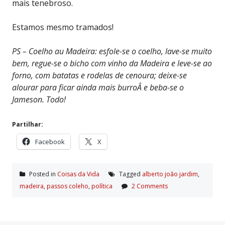
mais tenebroso.
Estamos mesmo tramados!
PS – Coelho au Madeira: esfole-se o coelho, lave-se muito
bem, regue-se o bicho com vinho da Madeira e leve-se ao
forno, com batatas e rodelas de cenoura; deixe-se
alourar para ficar ainda mais burroÂ e beba-se o
Jameson. Todo!
Partilhar:
Facebook
X
Posted in
Coisas da Vida
Tagged
alberto joão jardim
,
madeira
,
passos coleho
,
polí­tica
2 Comments