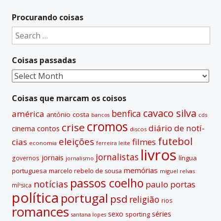
Procurando coisas
Search
for:
Coisas passadas
Coisas
passadas
Coisas que marcam os coisos
cavaco silva
benfica
américa
antónio costa
cds
bancos
cromos
crise
diário de notí­
contos
cinema
discos
futebol
eleições
cias
filmes
economia
ferreira leite
livros
jornalistas
jornais
lí­ngua
governos
jornalismo
memórias
portuguesa
marcelo rebelo de sousa
miguel relvas
passos coelho
notí­cias
paulo portas
míºsica
polí­tica
portugal
psd
religião
rios
romances
sexo
séries
sporting
santana lopes