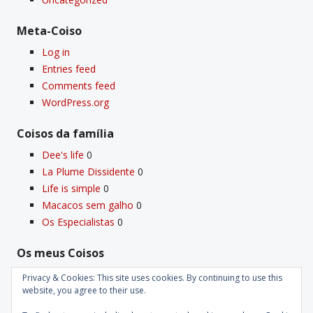
Meta-Coiso
Log in
Entries feed
Comments feed
WordPress.org
Coisos da famí­lia
Dee's life
0
La Plume Dissidente
0
Life is simple
0
Macacos sem galho
0
Os Especialistas
0
Os meus Coisos
Deus
0
Privacy & Cookies: This site uses cookies. By continuing to use this
Velho Coiso
0
website, you agree to their use.