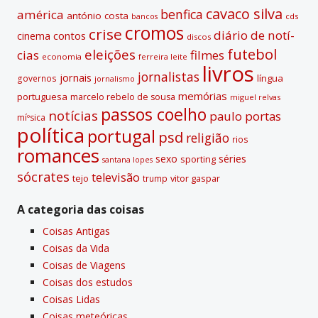
cavaco silva
benfica
américa
antónio costa
cds
bancos
cromos
crise
diário de notí­
contos
cinema
discos
futebol
eleições
cias
filmes
economia
ferreira leite
livros
jornalistas
jornais
lí­ngua
governos
jornalismo
memórias
portuguesa
marcelo rebelo de sousa
miguel relvas
passos coelho
notí­cias
paulo portas
míºsica
polí­tica
portugal
psd
religião
rios
romances
sexo
séries
sporting
santana lopes
sócrates
televisão
tejo
vitor gaspar
trump
A categoria das coisas
Coisas Antigas
Coisas da Vida
Coisas de Viagens
Coisas dos estudos
Coisas Lidas
Coisas meteóricas