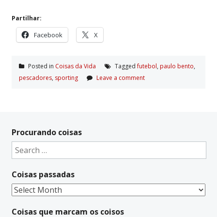
Partilhar:
Facebook
X
Posted in
Coisas da Vida
Tagged
futebol
,
paulo bento
,
pescadores
,
sporting
Leave a comment
Procurando coisas
Search
for:
Coisas passadas
Coisas
passadas
Coisas que marcam os coisos