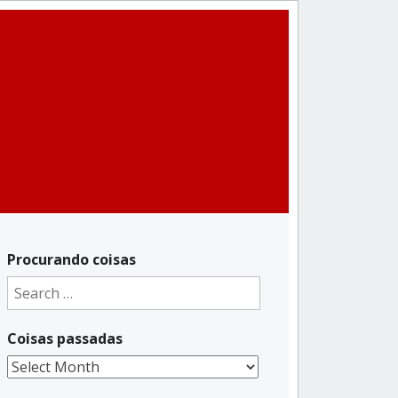
Procurando coisas
Search
for:
Coisas passadas
Coisas
passadas