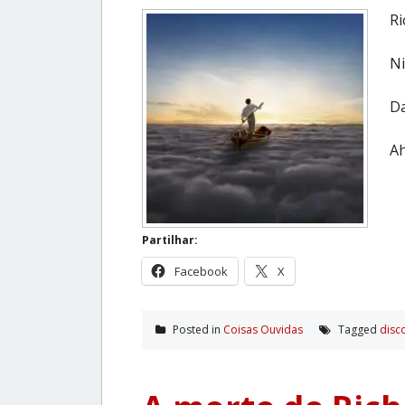
Ri
Ni
Da
Ah
Partilhar:
Facebook
X
Posted in
Coisas Ouvidas
Tagged
disc