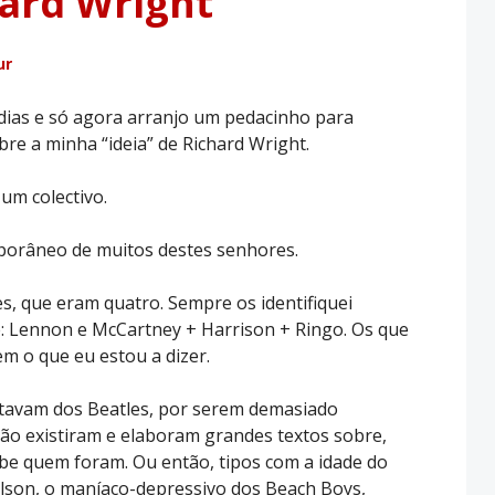
ard Wright
ur
ias e só agora arranjo um pedacinho para
obre a minha “ideia” de Richard Wright.
um colectivo.
mporâneo de muitos destes senhores.
, que eram quatro. Sempre os identifiquei
é: Lennon e McCartney + Harrison + Ringo. Os que
m o que eu estou a dizer.
tavam dos Beatles, por serem demasiado
não existiram e elaboram grandes textos sobre,
be quem foram. Ou então, tipos com a idade do
lson, o maníaco-depressivo dos Beach Boys,