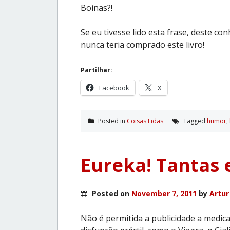
Boinas?!
Se eu tivesse lido esta frase, deste co
nunca teria comprado este livro!
Partilhar:
Facebook
X
Posted in
Coisas Lidas
Tagged
humor
,
Eureka! Tantas 
Posted on
November 7, 2011
by
Artur
Não é permitida a publicidade a med