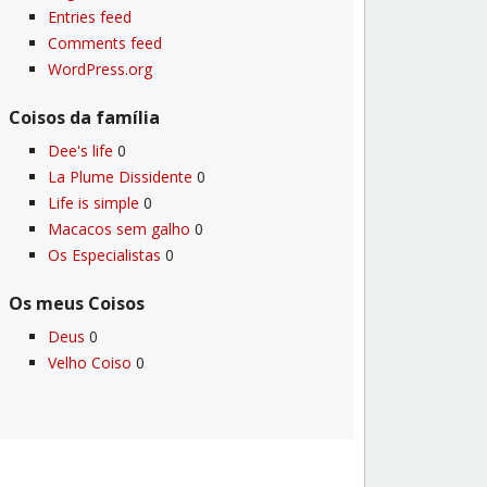
Entries feed
Comments feed
WordPress.org
Coisos da famí­lia
Dee's life
0
La Plume Dissidente
0
Life is simple
0
Macacos sem galho
0
Os Especialistas
0
Os meus Coisos
Deus
0
Velho Coiso
0