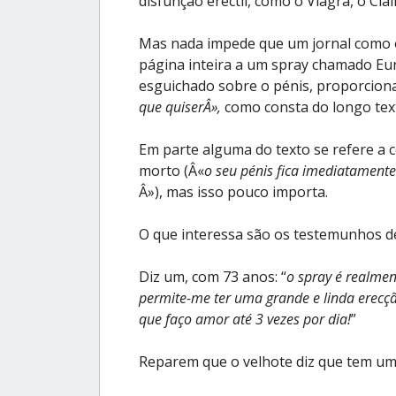
disfunção eréctil, como o Viagra, o Ciali
Mas nada impede que um jornal como o
página inteira a um spray chamado Eur
esguichado sobre o pénis, proporcion
que quiserÂ»,
como consta do longo text
Em parte alguma do texto se refere a 
morto (Â«
o seu pénis fica imediatament
Â»), mas isso pouco importa.
O que interessa são os testemunhos d
Diz um, com 73 anos: “
o spray é realme
permite-me ter uma grande e linda erecç
que faço amor até 3 vezes por dia!
”
Reparem que o velhote diz que tem um