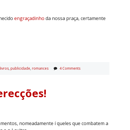
nhecido
engraçadinho
da nossa praça, certamente
livros
,
publicidade
,
romances
4 Comments
erecções!
icamentos, nomeadamente í queles que combatem a