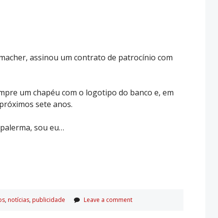
umacher, assinou um contrato de patrocínio com
pre um chapéu com o logotipo do banco e, em
 próximos sete anos.
 palerma, sou eu…
os
,
notí­cias
,
publicidade
Leave a comment