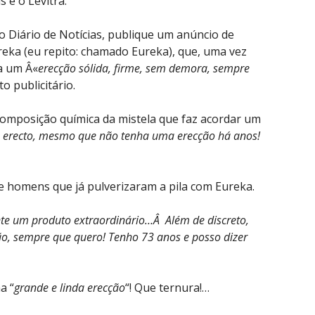
s e o Levitra.
 Diário de Notícias, publique um anúncio de
eka (eu repito: chamado Eureka), que, uma vez
a um Â«
erecção sólida, firme, sem demora, sempre
o publicitário.
composição química da mistela que faz acordar um
e erecto, mesmo que não tenha uma erecção há anos!
e homens que já pulverizaram a pila com Eureka.
nte um produto extraordinário…Â Além de discreto,
ão, sempre que quero! Tenho 73 anos e posso dizer
a “
grande e linda erecção
“! Que ternura!…