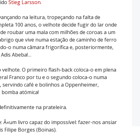
cido
Stieg Larsson.
 avançando na leitura, tropeçando na falta de
mpleta 100 anos, o velhote decide fugir do lar onde
 de roubar uma mala com milhões de coroas a um
abrigo que vive numa estação de caminho de ferro
o-o numa câmara frigorífica e, posteriormente,
 Adis Abeba!…
o velhote. O primeiro flash-back coloca-o em plena
neral Franco por tu e o segundo coloca-o numa
, servindo café e bolinhos a Oppenheimer,
a bomba atómica!
definitivamente na prateleira.
e: Â«um livro capaz do impossível: fazer-nos ansiar
is Filipe Borges (Boinas).