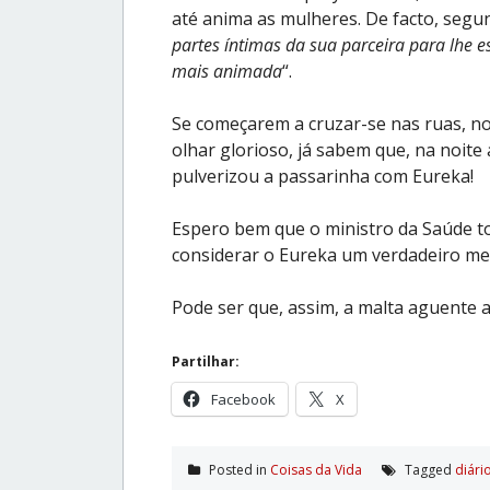
até anima as mulheres. De facto, segund
partes íntimas da sua parceira para lhe 
mais animada
“.
Se começarem a cruzar-se nas ruas, no
olhar glorioso, já sabem que, na noite
pulverizou a passarinha com Eureka!
Espero bem que o ministro da Saúde t
considerar o Eureka um verdadeiro me
Pode ser que, assim, a malta aguente 
Partilhar:
Facebook
X
Posted in
Coisas da Vida
Tagged
diário