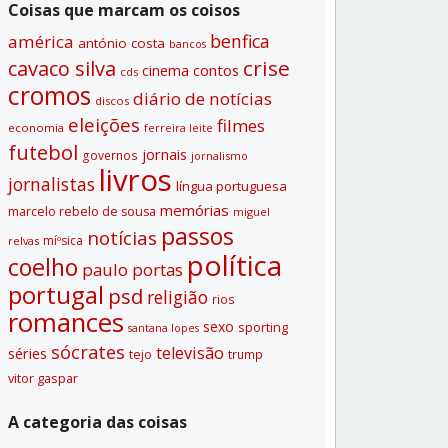
Coisas que marcam os coisos
benfica
américa
antónio costa
bancos
crise
cavaco silva
contos
cinema
cds
cromos
diário de notí­cias
discos
eleições
filmes
economia
ferreira leite
futebol
jornais
governos
jornalismo
livros
jornalistas
lí­ngua portuguesa
memórias
marcelo rebelo de sousa
miguel
passos
notí­cias
míºsica
relvas
polí­tica
coelho
paulo portas
portugal
psd
religião
rios
romances
sexo
sporting
santana lopes
sócrates
televisão
séries
tejo
trump
vitor gaspar
A categoria das coisas