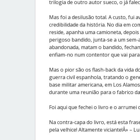
trilogia de outro autor sueco, o já fale
Mas foi a desilusão total. A custo, fui
credibilidade da história. No dia em co
reside, apanha uma camioneta, depois
perigoso bandido, junta-se a um sem-
abandonada, matam o bandido, fechand
enfiam-no num contentor que vai para
Mas o pior são os flash-back da vida d
guerra civil espanhola, tratando o ge
base militar americana, em Los Alamos
durante uma reunião para o fabrico d
Foi aqui que fechei o livro e o arrumei 
Na contra-capa do livro, está esta fras
pela velhice! Altamente viciante!Â» – Lu