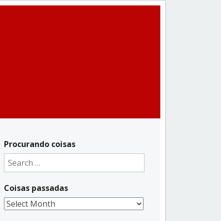
Procurando coisas
Search
for:
Coisas passadas
Coisas
passadas