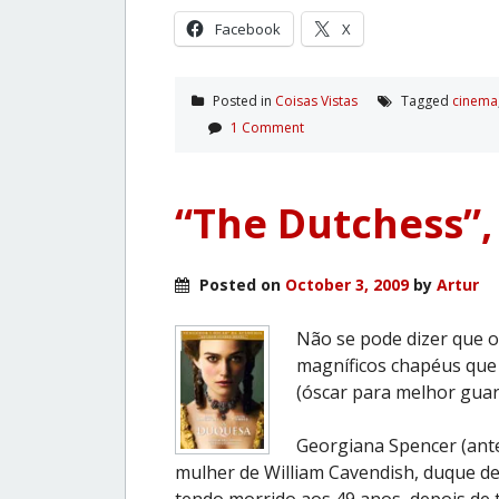
Facebook
X
Posted in
Coisas Vistas
Tagged
cinema
1 Comment
“The Dutchess”,
Posted on
October 3, 2009
by
Artur
Não se pode dizer que o 
magníficos chapéus que
(óscar para melhor guar
Georgiana Spencer (ante
mulher de William Cavendish, duque de
tendo morrido aos 49 anos, depois de te