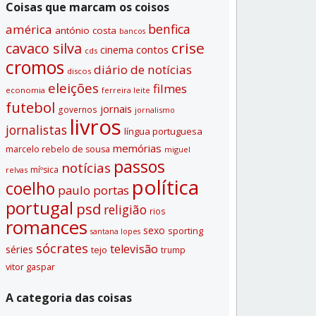
Coisas que marcam os coisos
benfica
américa
antónio costa
bancos
crise
cavaco silva
contos
cinema
cds
cromos
diário de notí­cias
discos
eleições
filmes
economia
ferreira leite
futebol
jornais
governos
jornalismo
livros
jornalistas
lí­ngua portuguesa
memórias
marcelo rebelo de sousa
miguel
passos
notí­cias
míºsica
relvas
polí­tica
coelho
paulo portas
portugal
psd
religião
rios
romances
sexo
sporting
santana lopes
sócrates
televisão
séries
tejo
trump
vitor gaspar
A categoria das coisas