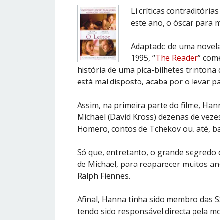
Li críticas contraditória
este ano, o óscar para m
Adaptado de uma novela 
1995, “
The Reader
” com
história de uma pica-bilhetes trintona
está mal disposto, acaba por o levar par
Assim, na primeira parte do filme, Han
Michael (David Kross) dezenas de vezes,
Homero, contos de Tchekov ou, até, b
Só que, entretanto, o grande segredo 
de Michael, para reaparecer muitos ano
Ralph Fiennes.
Afinal, Hanna tinha sido membro das 
tendo sido responsável directa pela m