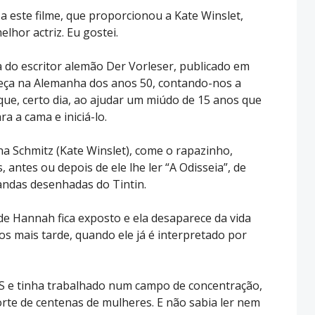
s a este filme, que proporcionou a Kate Winslet,
elhor actriz. Eu gostei.
do escritor alemão Der Vorleser, publicado em
eça na Alemanha dos anos 50, contando-nos a
 que, certo dia, ao ajudar um miúdo de 15 anos que
a a cama e iniciá-lo.
na Schmitz (Kate Winslet), come o rapazinho,
 antes ou depois de ele lhe ler “A Odisseia”, de
andas desenhadas do Tintin.
de Hannah fica exposto e ela desaparece da vida
s mais tarde, quando ele já é interpretado por
SS e tinha trabalhado num campo de concentração,
orte de centenas de mulheres. E não sabia ler nem