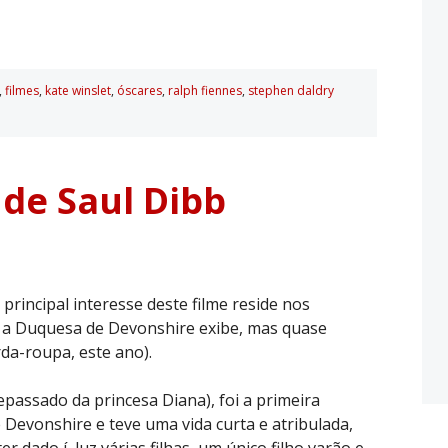
,
filmes
,
kate winslet
,
óscares
,
ralph fiennes
,
stephen daldry
 de Saul Dibb
principal interesse deste filme reside nos
 a Duquesa de Devonshire exibe, mas quase
da-roupa, este ano).
passado da princesa Diana), foi a primeira
 Devonshire e teve uma vida curta e atribulada,
r dado í luz várias filhas, um único filho varão e