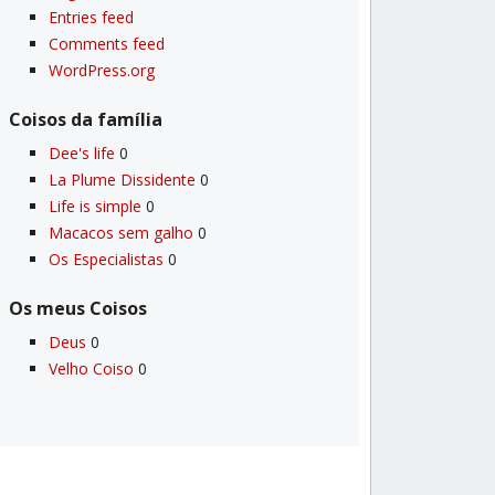
Entries feed
Comments feed
WordPress.org
Coisos da famí­lia
Dee's life
0
La Plume Dissidente
0
Life is simple
0
Macacos sem galho
0
Os Especialistas
0
Os meus Coisos
Deus
0
Velho Coiso
0