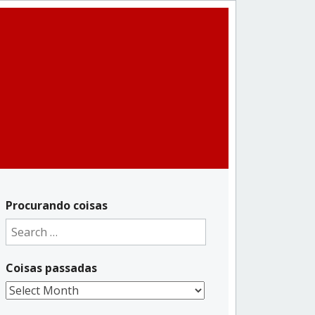
Procurando coisas
Search
for:
Coisas passadas
Coisas
passadas