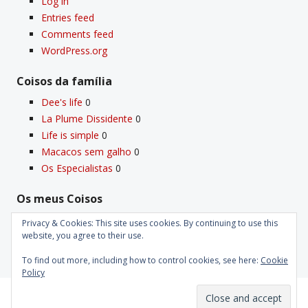
Log in
Entries feed
Comments feed
WordPress.org
Coisos da famí­lia
Dee's life
0
La Plume Dissidente
0
Life is simple
0
Macacos sem galho
0
Os Especialistas
0
Os meus Coisos
Deus
0
Privacy & Cookies: This site uses cookies. By continuing to use this
Velho Coiso
0
website, you agree to their use.
To find out more, including how to control cookies, see here:
Cookie
Policy
Proudly powered by WordPress
|
Theme: Kubrick 2014.