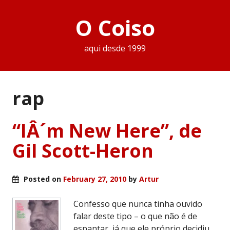
O Coiso
aqui desde 1999
rap
“IÂ´m New Here”, de
Gil Scott-Heron
Posted on
February 27, 2010
by
Artur
Confesso que nunca tinha ouvido
falar deste tipo – o que não é de
espantar, já que ele próprio decidiu