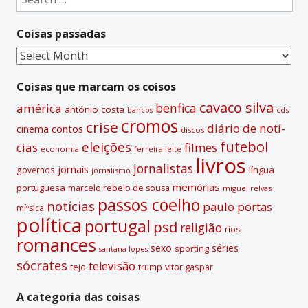
for:
Coisas passadas
Coisas
passadas
Coisas que marcam os coisos
cavaco silva
benfica
américa
antónio costa
cds
bancos
cromos
crise
diário de notí­
contos
cinema
discos
futebol
eleições
cias
filmes
economia
ferreira leite
livros
jornalistas
jornais
lí­ngua
governos
jornalismo
memórias
portuguesa
marcelo rebelo de sousa
miguel relvas
passos coelho
notí­cias
paulo portas
míºsica
polí­tica
portugal
psd
religião
rios
romances
sexo
séries
sporting
santana lopes
sócrates
televisão
tejo
vitor gaspar
trump
A categoria das coisas