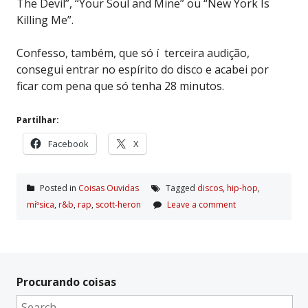
The Devil”, “Your Soul and Mine” ou “New York Is
Killing Me”.
Confesso, também, que só í terceira audição,
consegui entrar no espírito do disco e acabei por
ficar com pena que só tenha 28 minutos.
Partilhar:
Facebook
X
Posted in
Coisas Ouvidas
Tagged
discos
,
hip-hop
,
míºsica
,
r&b
,
rap
,
scott-heron
Leave a comment
Procurando coisas
Search