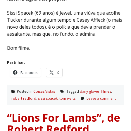
Sissi Spacek (69 anos) é Jewel, uma viúva que acolhe
Tucker durante algum tempo e Casey Affleck (o mais
novo deles todos), é o polícia que devia prender o
assaltante, mas que, no fundo, o admira.
Bom filme.
Partilhar:
Facebook
X
Posted in
Coisas Vistas
Tagged
dany glover
,
filmes
,
robert redford
,
sissi spacek
,
tom waits
Leave a comment
“Lions For Lambs”, de
Robert Redford