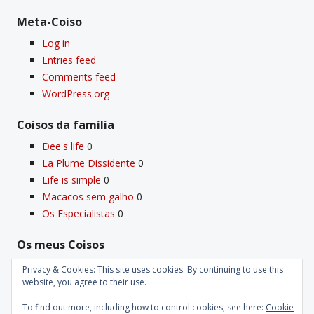
Meta-Coiso
Log in
Entries feed
Comments feed
WordPress.org
Coisos da famí­lia
Dee's life
0
La Plume Dissidente
0
Life is simple
0
Macacos sem galho
0
Os Especialistas
0
Os meus Coisos
Deus
0
Privacy & Cookies: This site uses cookies. By continuing to use this
Velho Coiso
0
website, you agree to their use.
To find out more, including how to control cookies, see here:
Cookie