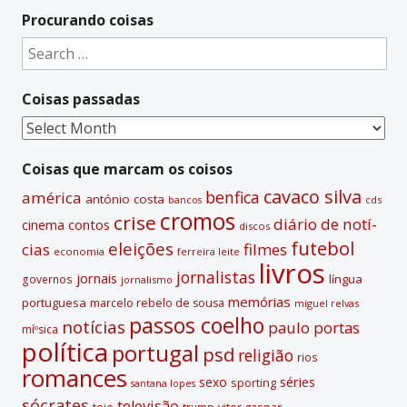
Procurando coisas
Search
for:
Coisas passadas
Coisas
passadas
Coisas que marcam os coisos
cavaco silva
benfica
américa
antónio costa
cds
bancos
cromos
crise
diário de notí­
contos
cinema
discos
futebol
eleições
cias
filmes
economia
ferreira leite
livros
jornalistas
jornais
lí­ngua
governos
jornalismo
memórias
portuguesa
marcelo rebelo de sousa
miguel relvas
passos coelho
notí­cias
paulo portas
míºsica
polí­tica
portugal
psd
religião
rios
romances
sexo
séries
sporting
santana lopes
sócrates
televisão
tejo
vitor gaspar
trump