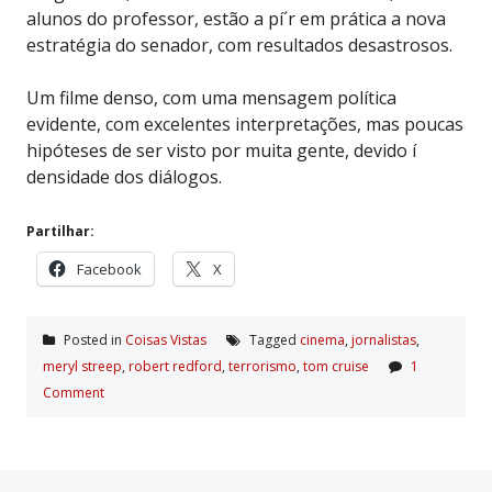
alunos do professor, estão a pí´r em prática a nova
estratégia do senador, com resultados desastrosos.
Um filme denso, com uma mensagem política
evidente, com excelentes interpretações, mas poucas
hipóteses de ser visto por muita gente, devido í
densidade dos diálogos.
Partilhar:
Facebook
X
Posted in
Coisas Vistas
Tagged
cinema
,
jornalistas
,
meryl streep
,
robert redford
,
terrorismo
,
tom cruise
1
Comment