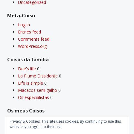
Uncategorized
Meta-Coiso
Log in
Entries feed
Comments feed
WordPress.org
Coisos da famí­lia
Dee's life
0
La Plume Dissidente
0
Life is simple
0
Macacos sem galho
0
Os Especialistas
0
Os meus Coisos
Deus
0
Privacy & Cookies: This site uses cookies. By continuing to use this
Velho Coiso
0
website, you agree to their use.