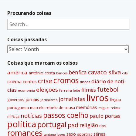
Procurando coisas
Search
for:
Coisas passadas
Coisas
passadas
Coisas que marcam os coisos
cavaco silva
benfica
américa
antónio costa
cds
bancos
cromos
crise
diário de notí­
contos
cinema
discos
futebol
eleições
cias
filmes
economia
ferreira leite
livros
jornalistas
jornais
lí­ngua
governos
jornalismo
memórias
portuguesa
marcelo rebelo de sousa
miguel relvas
passos coelho
notí­cias
paulo portas
míºsica
polí­tica
portugal
psd
religião
rios
romances
sexo
séries
sporting
santana lopes