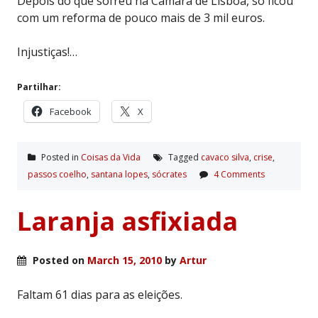
Depois do que sofreu na Câmara de Lisboa, só ficou
com um reforma de pouco mais de 3 mil euros.
Injustiças!…
Partilhar:
Facebook
X
Posted in
Coisas da Vida
Tagged
cavaco silva
,
crise
,
passos coelho
,
santana lopes
,
sócrates
4 Comments
Laranja asfixiada
Posted on
March 15, 2010
by
Artur
Faltam 61 dias para as eleições.