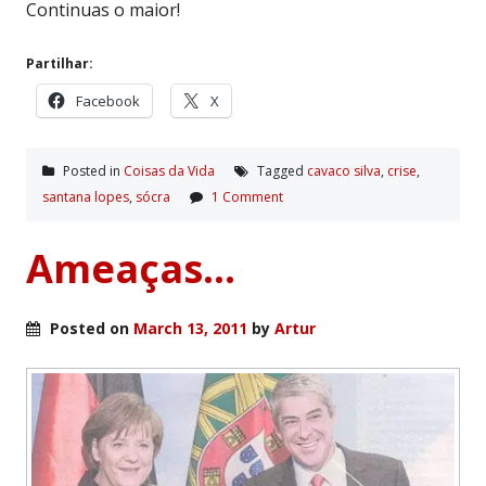
Continuas o maior!
Partilhar:
Facebook
X
Posted in
Coisas da Vida
Tagged
cavaco silva
,
crise
,
santana lopes
,
sócra
1 Comment
Ameaças…
Posted on
March 13, 2011
by
Artur