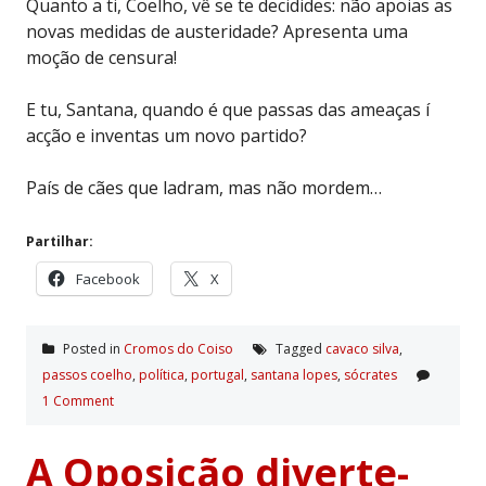
Quanto a ti, Coelho, vê se te decidides: não apoias as
novas medidas de austeridade? Apresenta uma
moção de censura!
E tu, Santana, quando é que passas das ameaças í
acção e inventas um novo partido?
País de cães que ladram, mas não mordem…
Partilhar:
Facebook
X
Posted in
Cromos do Coiso
Tagged
cavaco silva
,
passos coelho
,
polí­tica
,
portugal
,
santana lopes
,
sócrates
1 Comment
A Oposição diverte-