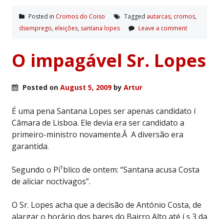
Posted in
Cromos do Coiso
Tagged
autarcas
,
cromos
,
dsemprego
,
eleições
,
santana lopes
Leave a comment
O impagável Sr. Lopes
Posted on
August 5, 2009
by
Artur
É uma pena Santana Lopes ser apenas candidato í
Câmara de Lisboa. Ele devia era ser candidato a
primeiro-ministro novamente.Â A diversão era
garantida.
Segundo o Pí¹blico de ontem: “Santana acusa Costa
de aliciar noctívagos”.
O Sr. Lopes acha que a decisão de António Costa, de
alargar o horário dos bares do Bairro Alto até í s 3 da