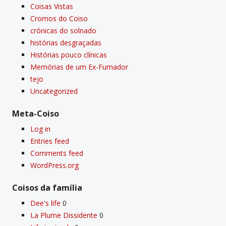
Coisas Vistas
Cromos do Coiso
crónicas do solnado
histórias desgraçadas
Histórias pouco clí­nicas
Memórias de um Ex-Fumador
tejo
Uncategorized
Meta-Coiso
Log in
Entries feed
Comments feed
WordPress.org
Coisos da famí­lia
Dee's life
0
La Plume Dissidente
0