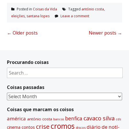
Posted in
Coisas da Vida
Tagged
antónio costa
,
eleições
,
santana lopes
Leave a comment
Posts
←
Older posts
Newer posts
→
navigation
Procurando coisas
Search
for:
Coisas passadas
Coisas
passadas
Coisas que marcam os coisos
cavaco silva
benfica
américa
antónio costa
cds
bancos
cromos
crise
diário de notí­
contos
cinema
discos