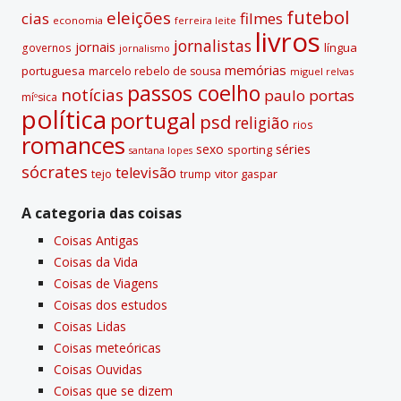
futebol
eleições
cias
filmes
economia
ferreira leite
livros
jornalistas
jornais
lí­ngua
governos
jornalismo
memórias
portuguesa
marcelo rebelo de sousa
miguel relvas
passos coelho
notí­cias
paulo portas
míºsica
polí­tica
portugal
psd
religião
rios
romances
sexo
séries
sporting
santana lopes
sócrates
televisão
tejo
vitor gaspar
trump
A categoria das coisas
Coisas Antigas
Coisas da Vida
Coisas de Viagens
Coisas dos estudos
Coisas Lidas
Coisas meteóricas
Coisas Ouvidas
Coisas que se dizem