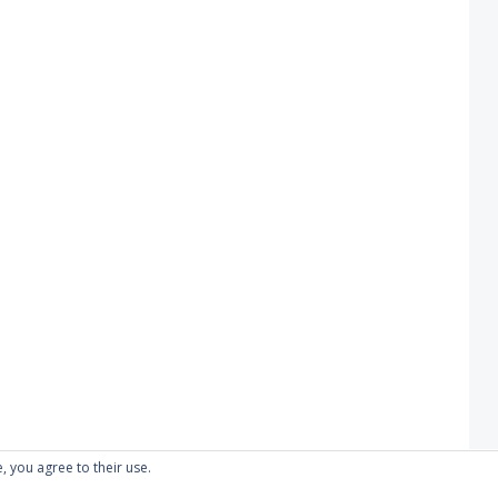
, you agree to their use.
Proudly powered by WordPress
|
Theme: Kubrick 2014.