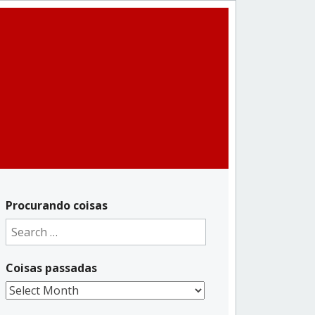
Procurando coisas
Search
for:
Coisas passadas
Coisas
passadas