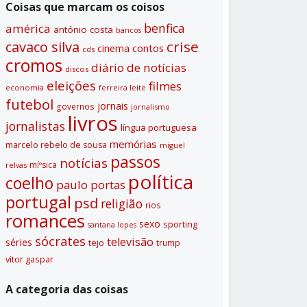
Coisas que marcam os coisos
benfica
américa
antónio costa
bancos
crise
cavaco silva
contos
cinema
cds
cromos
diário de notí­cias
discos
eleições
filmes
economia
ferreira leite
futebol
jornais
governos
jornalismo
livros
jornalistas
lí­ngua portuguesa
memórias
marcelo rebelo de sousa
miguel
passos
notí­cias
míºsica
relvas
polí­tica
coelho
paulo portas
portugal
psd
religião
rios
romances
sexo
sporting
santana lopes
sócrates
televisão
séries
tejo
trump
vitor gaspar
A categoria das coisas