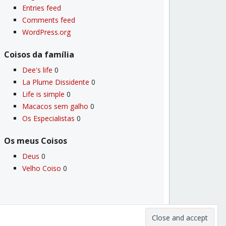
Entries feed
Comments feed
WordPress.org
Coisos da famí­lia
Dee's life
0
La Plume Dissidente
0
Life is simple
0
Macacos sem galho
0
Os Especialistas
0
Os meus Coisos
Deus
0
Velho Coiso
0