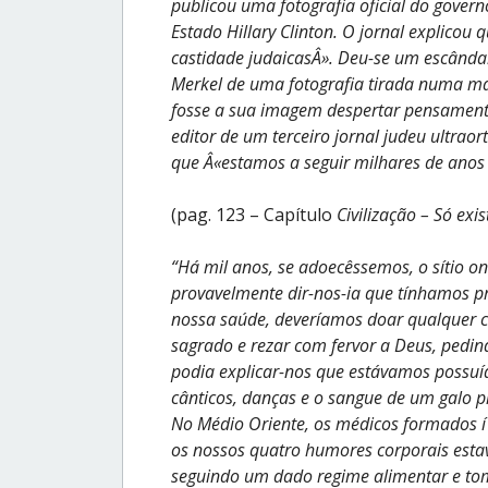
publicou uma fotografia oficial do gove
Estado Hillary Clinton. O jornal explicou q
castidade judaicasÂ». Deu-se um escând
Merkel de uma fotografia tirada numa ma
fosse a sua imagem despertar pensamento
editor de um terceiro jornal judeu ultrao
que Â«estamos a seguir milhares de anos 
(pag. 123 – Capítulo
Civilização – Só ex
“Há mil anos, se adoecêssemos, o sítio on
provavelmente dir-nos-ia que tínhamos p
nossa saúde, deveríamos doar qualquer co
sagrado e rezar com fervor a Deus, pedin
podia explicar-nos que estávamos possuí
cânticos, danças e o sangue de um galo p
No Médio Oriente, os médicos formados í 
os nossos quatro humores corporais est
seguindo um dado regime alimentar e tom