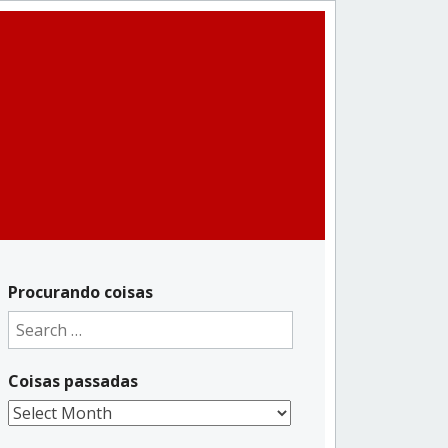
Procurando coisas
Search
for:
Coisas passadas
Coisas
passadas