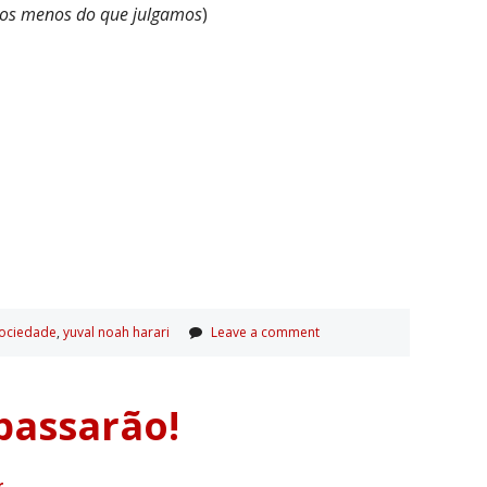
mos menos do que julgamos
)
ociedade
,
yuval noah harari
Leave a comment
passarão!
r