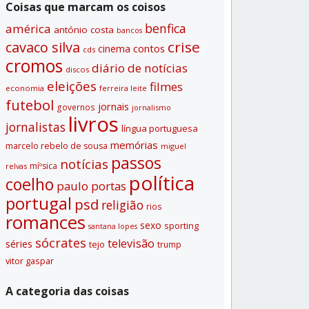
Coisas que marcam os coisos
benfica
américa
antónio costa
bancos
crise
cavaco silva
contos
cinema
cds
cromos
diário de notí­cias
discos
eleições
filmes
economia
ferreira leite
futebol
jornais
governos
jornalismo
livros
jornalistas
lí­ngua portuguesa
memórias
marcelo rebelo de sousa
miguel
passos
notí­cias
míºsica
relvas
polí­tica
coelho
paulo portas
portugal
psd
religião
rios
romances
sexo
sporting
santana lopes
sócrates
televisão
séries
tejo
trump
vitor gaspar
A categoria das coisas