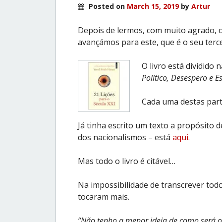
Posted on
March 15, 2019
by
Artur
Depois de lermos, com muito agrado, o 
avançámos para este, que é o seu terce
O livro está dividido 
Político, Desespero e E
Cada uma destas parte
Já tinha escrito um texto a propósito 
dos nacionalismos – está
aqui.
Mas todo o livro é citável…
Na impossibilidade de transcrever todo
tocaram mais.
“Não tenho a menor ideia de como será o