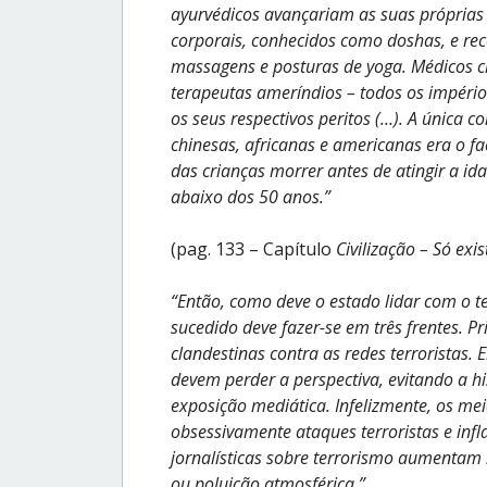
ayurvédicos avançariam as suas próprias t
corporais, conhecidos como doshas, e r
massagens e posturas de yoga. Médicos ch
terapeutas ameríndios – todos os impérios
os seus respectivos peritos (…). A única c
chinesas, africanas e americanas era o f
das crianças morrer antes de atingir a id
abaixo dos 50 anos.”
(pag. 133 – Capítulo
Civilização – Só ex
“Então, como deve o estado lidar com o 
sucedido deve fazer-se em três frentes. 
clandestinas contra as redes terroristas
devem perder a perspectiva, evitando a hi
exposição mediática. Infelizmente, os m
obsessivamente ataques terroristas e inf
jornalísticas sobre terrorismo aumentam
ou poluição atmosférica.”