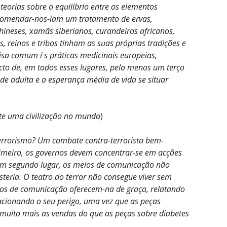
eorias sobre o equilíbrio entre os elementos
ecomendar-nos-iam um tratamento de ervas,
ineses, xamãs siberianos, curandeiros africanos,
, reinos e tribos tinham as suas próprias tradições e
oisa comum í s práticas medicinais europeias,
acto de, em todos esses lugares, pelo menos um terço
ade adulta e a esperança média de vida se situar
iste uma civilização no mundo
)
terrorismo? Um combate contra-terrorista bem-
Primeiro, os governos devem concentrar-se em acções
. Em segundo lugar, os meios de comunicação não
steria. O teatro do terror não consegue viver sem
eios de comunicação oferecem-na de graça, relatando
lacionando o seu perigo, uma vez que as peças
 muito mais as vendas do que as peças sobre diabetes