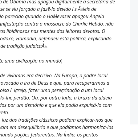
rno de Obama mas apagou digitalmente a secretária de
ue se viu forçado a fazê-lo devido í s Â«leis de
alo parecido quando o HaMevaser apagou Angela
nifestação contra o massacre do Charlie Hebdo, não
s libidinosos nas mentes dos leitores devotos. O
rtodoxo, Hamodia, defendeu esta política, explicando
de tradição judaicaÂ».
iste uma civilização no mundo
)
de vivíamos era decisivo. Na Europa, o padre local
rovocado a ira de Deus e que, para recuperarmos a
isa í Igreja, fazer uma peregrinação a um local
do-lhe perdão. Ou, por outro lado, a bruxa da aldeia
dos por um demónio e que ela podia expulsá-lo com
reto.
luz das tradições clássicas podiam explicar-nos que
avam em desequilíbrio e que podíamos harmonizá-los
ando poções fedorentas. Na Índia, os peritos