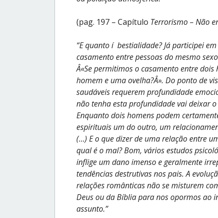
(pag. 197 – Capítulo
Terrorismo – Não e
“E quanto í bestialidade? Já participei em
casamento entre pessoas do mesmo sexo 
Â«Se permitimos o casamento entre dois
homem e uma ovelha?Â». Do ponto de vista
saudáveis requerem profundidade emocion
não tenha esta profundidade vai deixar o 
Enquanto dois homens podem certamente s
espirituais um do outro, um relacionam
(…) E o que dizer de uma relação entre u
qual é o mal? Bom, vários estudos psicol
inflige um dano imenso e geralmente irrep
tendências destrutivas nos pais. A evolu
relações românticas não se misturem com
Deus ou da Bíblia para nos opormos ao in
assunto.”