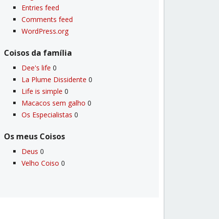
Entries feed
Comments feed
WordPress.org
Coisos da famí­lia
Dee's life
0
La Plume Dissidente
0
Life is simple
0
Macacos sem galho
0
Os Especialistas
0
Os meus Coisos
Deus
0
Velho Coiso
0