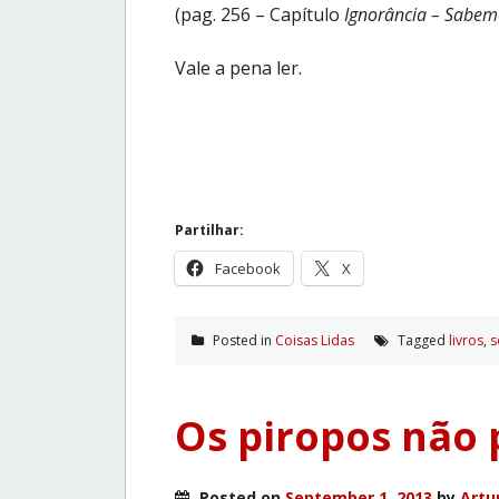
(pag. 256 – Capítulo
Ignorância – Sabe
Vale a pena ler.
Partilhar:
Facebook
X
Posted in
Coisas Lidas
Tagged
livros
,
s
Os piropos não 
Posted on
September 1, 2013
by
Artu