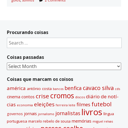
golos
,
sonhos
2 Comments
Procurando coisas
Search
for:
Coisas passadas
Coisas
passadas
Coisas que marcam os coisos
cavaco silva
benfica
américa
antónio costa
cds
bancos
cromos
crise
diário de notí­
contos
cinema
discos
futebol
eleições
cias
filmes
economia
ferreira leite
livros
jornalistas
jornais
lí­ngua
governos
jornalismo
memórias
portuguesa
marcelo rebelo de sousa
miguel relvas