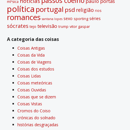
passos coelho
notí­cias
paulo portas
míºsica
polí­tica
portugal
psd
religião
rios
romances
sexo
séries
sporting
santana lopes
sócrates
televisão
tejo
vitor gaspar
trump
A categoria das coisas
Coisas Antigas
Coisas da Vida
Coisas de Viagens
Coisas dos estudos
Coisas Lidas
Coisas meteóricas
Coisas Ouvidas
Coisas que se dizem
Coisas Vistas
Cromos do Coiso
crónicas do solnado
histórias desgraçadas