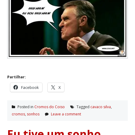
Partilhar:
Facebook
X
Posted in
Cromos do Coiso
Tagged
cavaco silva
,
cromos
,
sonhos
Leave a comment
Eu tive um sonho