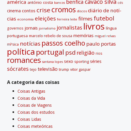
cavaco silva
benfica
américa
antónio costa
cds
bancos
cromos
crise
diário de notí­
contos
cinema
discos
futebol
eleições
cias
filmes
economia
ferreira leite
livros
jornalistas
jornais
lí­ngua
governos
jornalismo
memórias
portuguesa
marcelo rebelo de sousa
miguel relvas
passos coelho
notí­cias
paulo portas
míºsica
polí­tica
portugal
psd
religião
rios
romances
sexo
séries
sporting
santana lopes
sócrates
televisão
tejo
vitor gaspar
trump
A categoria das coisas
Coisas Antigas
Coisas da Vida
Coisas de Viagens
Coisas dos estudos
Coisas Lidas
Coisas meteóricas