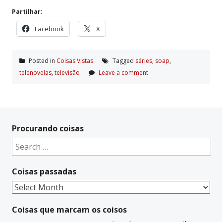
Partilhar:
Facebook
X
Posted in
Coisas Vistas
Tagged
séries
,
soap
,
telenovelas
,
televisão
Leave a comment
Procurando coisas
Search
for:
Coisas passadas
Coisas
passadas
Coisas que marcam os coisos