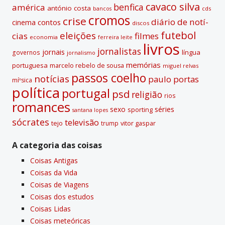
cavaco silva
benfica
américa
antónio costa
cds
bancos
cromos
crise
diário de notí­
contos
cinema
discos
futebol
eleições
cias
filmes
economia
ferreira leite
livros
jornalistas
jornais
lí­ngua
governos
jornalismo
memórias
portuguesa
marcelo rebelo de sousa
miguel relvas
passos coelho
notí­cias
paulo portas
míºsica
polí­tica
portugal
psd
religião
rios
romances
sexo
séries
sporting
santana lopes
sócrates
televisão
tejo
vitor gaspar
trump
A categoria das coisas
Coisas Antigas
Coisas da Vida
Coisas de Viagens
Coisas dos estudos
Coisas Lidas
Coisas meteóricas