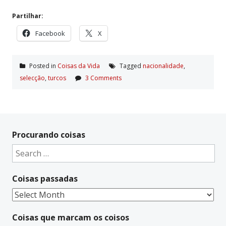
Partilhar:
Facebook
X
Posted in
Coisas da Vida
Tagged
nacionalidade
,
selecção
,
turcos
3 Comments
Procurando coisas
Search
for:
Coisas passadas
Coisas
passadas
Coisas que marcam os coisos