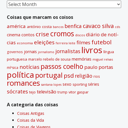
Coisas
passadas
Coisas que marcam os coisos
cavaco silva
benfica
américa
antónio costa
cds
bancos
cromos
crise
diário de notí­
contos
cinema
discos
futebol
eleições
cias
filmes
economia
ferreira leite
livros
jornalistas
jornais
lí­ngua
governos
jornalismo
memórias
portuguesa
marcelo rebelo de sousa
miguel relvas
passos coelho
notí­cias
paulo portas
míºsica
polí­tica
portugal
psd
religião
rios
romances
sexo
séries
sporting
santana lopes
sócrates
televisão
tejo
vitor gaspar
trump
A categoria das coisas
Coisas Antigas
Coisas da Vida
Coisas de Viagens