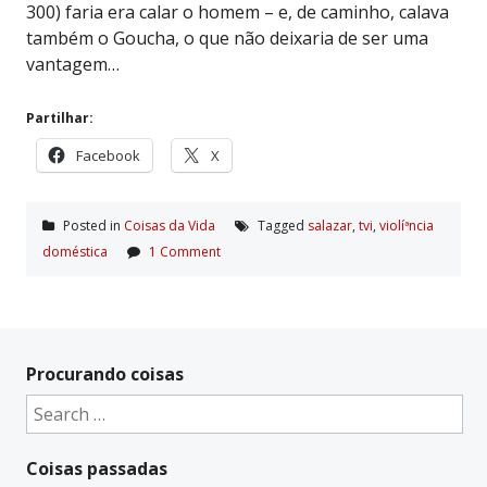
300) faria era calar o homem – e, de caminho, calava
também o Goucha, o que não deixaria de ser uma
vantagem…
Partilhar:
Facebook
X
Posted in
Coisas da Vida
Tagged
salazar
,
tvi
,
violíªncia
doméstica
1 Comment
Procurando coisas
Search
for:
Coisas passadas