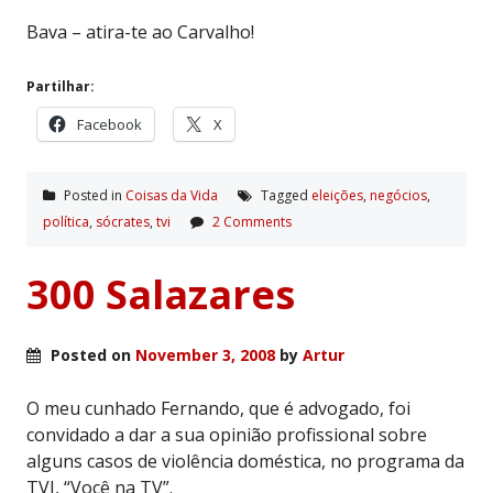
Bava – atira-te ao Carvalho!
Partilhar:
Facebook
X
Posted in
Coisas da Vida
Tagged
eleições
,
negócios
,
polí­tica
,
sócrates
,
tvi
2 Comments
300 Salazares
Posted on
November 3, 2008
by
Artur
O meu cunhado Fernando, que é advogado, foi
convidado a dar a sua opinião profissional sobre
alguns casos de violência doméstica, no programa da
TVI, “Você na TV”.