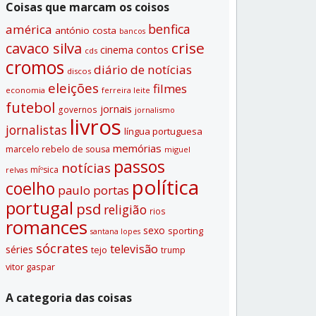
Coisas que marcam os coisos
benfica
américa
antónio costa
bancos
crise
cavaco silva
contos
cinema
cds
cromos
diário de notí­cias
discos
eleições
filmes
economia
ferreira leite
futebol
jornais
governos
jornalismo
livros
jornalistas
lí­ngua portuguesa
memórias
marcelo rebelo de sousa
miguel
passos
notí­cias
míºsica
relvas
polí­tica
coelho
paulo portas
portugal
psd
religião
rios
romances
sexo
sporting
santana lopes
sócrates
televisão
séries
tejo
trump
vitor gaspar
A categoria das coisas