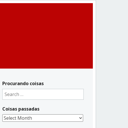
Procurando coisas
Search
for:
Coisas passadas
Coisas
passadas