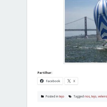
Partilhar:
Facebook
X
Posted in
tejo
Tagged
rios
,
tejo
,
veleir