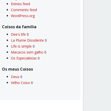
Entries feed
Comments feed
WordPress.org
Coisos da famí­lia
Dee's life
0
La Plume Dissidente
0
Life is simple
0
Macacos sem galho
0
Os Especialistas
0
Os meus Coisos
Deus
0
Velho Coiso
0