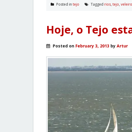
Posted in
tejo
Tagged
rios
,
tejo
,
veleir
Hoje, o Tejo est
Posted on
February 3, 2013
by
Artur