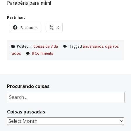
Parabéns para mim!
Partilhar:
Facebook
X
Posted in
Coisas da Vida
Tagged
aniversários
,
cigarros
,
ví­cios
9 Comments
Procurando coisas
Search
for:
Coisas passadas
Coisas
passadas