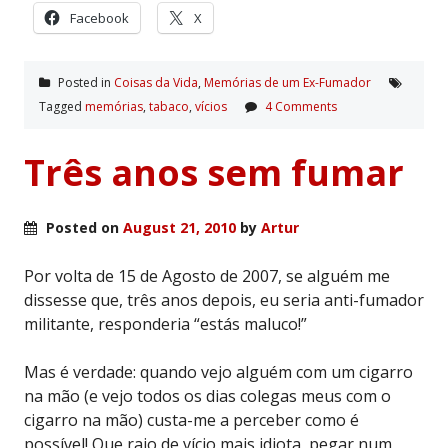
Facebook
X
Posted in
Coisas da Vida
,
Memórias de um Ex-Fumador
Tagged
memórias
,
tabaco
,
ví­cios
4 Comments
Três anos sem fumar
Posted on
August 21, 2010
by
Artur
Por volta de 15 de Agosto de 2007, se alguém me
dissesse que, três anos depois, eu seria anti-fumador
militante, responderia “estás maluco!”
Mas é verdade: quando vejo alguém com um cigarro
na mão (e vejo todos os dias colegas meus com o
cigarro na mão) custa-me a perceber como é
possível! Que raio de vício mais idiota, pegar num