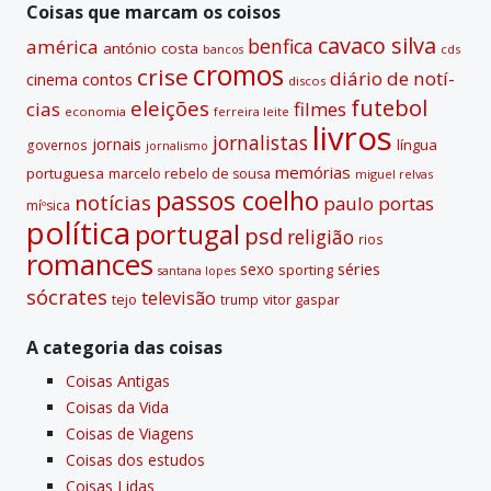
Coisas que marcam os coisos
cavaco silva
benfica
américa
antónio costa
cds
bancos
cromos
crise
diário de notí­
contos
cinema
discos
futebol
eleições
cias
filmes
economia
ferreira leite
livros
jornalistas
jornais
lí­ngua
governos
jornalismo
memórias
portuguesa
marcelo rebelo de sousa
miguel relvas
passos coelho
notí­cias
paulo portas
míºsica
polí­tica
portugal
psd
religião
rios
romances
sexo
séries
sporting
santana lopes
sócrates
televisão
tejo
vitor gaspar
trump
A categoria das coisas
Coisas Antigas
Coisas da Vida
Coisas de Viagens
Coisas dos estudos
Coisas Lidas