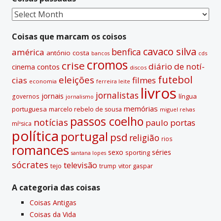
t
Coisas
i
passadas
v
Coisas que marcam os coisos
e
cavaco silva
benfica
américa
antónio costa
cds
bancos
:
cromos
crise
diário de notí­
contos
cinema
discos
futebol
eleições
cias
filmes
economia
ferreira leite
livros
jornalistas
jornais
lí­ngua
governos
jornalismo
memórias
portuguesa
marcelo rebelo de sousa
miguel relvas
passos coelho
notí­cias
paulo portas
míºsica
polí­tica
portugal
psd
religião
rios
romances
sexo
séries
sporting
santana lopes
sócrates
televisão
tejo
vitor gaspar
trump
A categoria das coisas
Coisas Antigas
Coisas da Vida