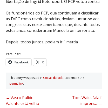
libertação de Ingrid Betencourt. O PCP votou contra.
Os funcionários do PCP, que continuam a classificar
as FARC como revolucionárias, deviam juntar-se aos
congressistas norte-americanos que, durante todos
estes anos, consideraram Mandela um terrorista.
Depois, todos juntos, podiam ir í merda.
Partilhar:
Facebook
X
This entry was posted in
Coisas da Vida
. Bookmark the
permalink
.
Post
←
Vasco Pulido
Tom Waits fala í
Valente está velho
imprensa
→