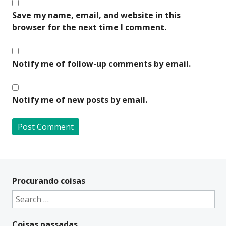
Save my name, email, and website in this
browser for the next time I comment.
Notify me of follow-up comments by email.
Notify me of new posts by email.
A
l
t
Procurando coisas
e
Search
r
for:
n
Coisas passadas
a