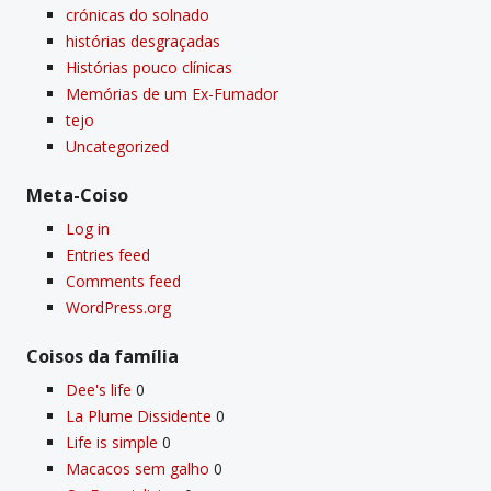
crónicas do solnado
histórias desgraçadas
Histórias pouco clí­nicas
Memórias de um Ex-Fumador
tejo
Uncategorized
Meta-Coiso
Log in
Entries feed
Comments feed
WordPress.org
Coisos da famí­lia
Dee's life
0
La Plume Dissidente
0
Life is simple
0
Macacos sem galho
0