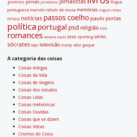
jornalistas
jornais
lí­ngua
governos
jornalismo
memórias
portuguesa
marcelo rebelo de sousa
miguel relvas
passos coelho
notí­cias
paulo portas
míºsica
polí­tica
portugal
psd
religião
rios
romances
sexo
séries
sporting
santana lopes
sócrates
televisão
tejo
vitor gaspar
trump
A categoria das coisas
Coisas Antigas
Coisas da Vida
Coisas de Viagens
Coisas dos estudos
Coisas Lidas
Coisas meteóricas
Coisas Ouvidas
Coisas que se dizem
Coisas Vistas
Cromos do Coiso