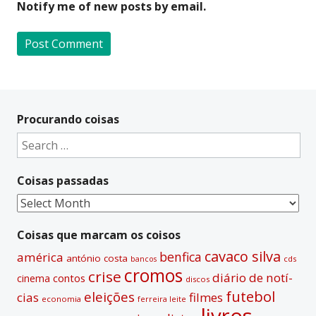
Notify me of new posts by email.
A
l
t
Procurando coisas
e
Search
r
for:
n
Coisas passadas
a
t
Coisas
i
passadas
v
Coisas que marcam os coisos
e
cavaco silva
benfica
américa
antónio costa
cds
bancos
:
cromos
crise
diário de notí­
contos
cinema
discos
futebol
eleições
cias
filmes
economia
ferreira leite
livros