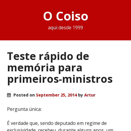
O Coiso
aqui desde 1999
Teste rápido de
memória para
primeiros-ministros
Posted on
September 25, 2014
by
Artur
Pergunta única:
É verdade que, sendo deputado em regime de
exclusividade, recebeu, durante alguns anos, um