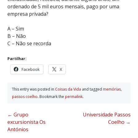
ordenado de 5 mil euros mensais, pago por uma
empresa privada?
A – Sim
B – Não
C – Não se recorda
Partilhar:
Facebook
X
This entry was posted in
Coisas da Vida
and tagged
memórias
,
passos coelho
. Bookmark the
permalink
.
Post
←
Grupo
Universidade Passos
excursionista Os
Coelho
→
navigation
Antónios