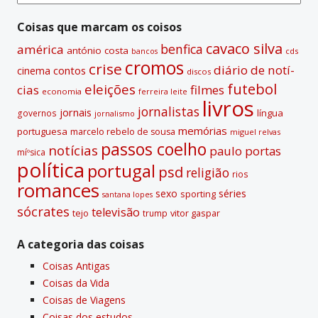
i
passadas
v
Coisas que marcam os coisos
e
cavaco silva
benfica
américa
antónio costa
cds
bancos
:
cromos
crise
diário de notí­
contos
cinema
discos
futebol
eleições
cias
filmes
economia
ferreira leite
livros
jornalistas
jornais
lí­ngua
governos
jornalismo
memórias
portuguesa
marcelo rebelo de sousa
miguel relvas
passos coelho
notí­cias
paulo portas
míºsica
polí­tica
portugal
psd
religião
rios
romances
sexo
séries
sporting
santana lopes
sócrates
televisão
tejo
vitor gaspar
trump
A categoria das coisas
Coisas Antigas
Coisas da Vida
Coisas de Viagens
Coisas dos estudos