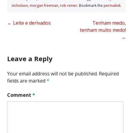
nicholson
,
morgan freeman
,
rob reiner
. Bookmark the
permalink
.
Post
←
Leite e derivados
Tenham medo,
tenham muito medo!
navigation
→
Leave a Reply
Your email address will not be published.
Required
fields are marked
*
Comment
*