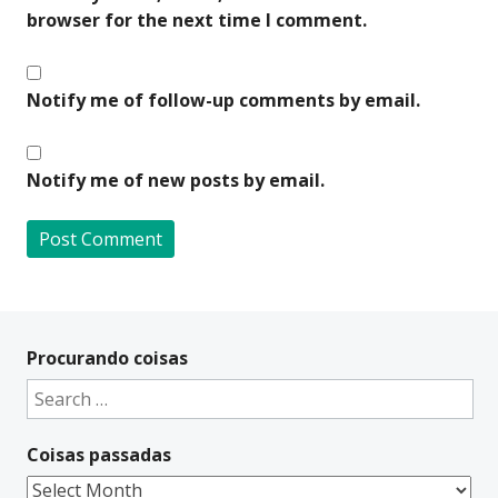
browser for the next time I comment.
Notify me of follow-up comments by email.
Notify me of new posts by email.
A
l
t
Procurando coisas
e
Search
r
for:
n
Coisas passadas
a
t
Coisas