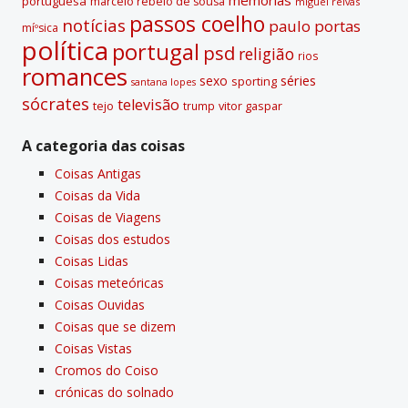
portuguesa
marcelo rebelo de sousa
miguel relvas
passos coelho
notí­cias
paulo portas
míºsica
polí­tica
portugal
psd
religião
rios
romances
sexo
séries
sporting
santana lopes
sócrates
televisão
tejo
vitor gaspar
trump
A categoria das coisas
Coisas Antigas
Coisas da Vida
Coisas de Viagens
Coisas dos estudos
Coisas Lidas
Coisas meteóricas
Coisas Ouvidas
Coisas que se dizem
Coisas Vistas
Cromos do Coiso
crónicas do solnado