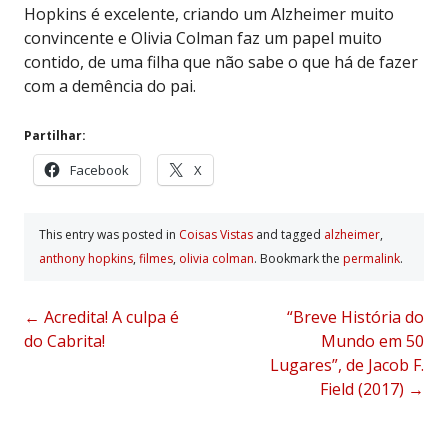
Hopkins é excelente, criando um Alzheimer muito
convincente e Olivia Colman faz um papel muito
contido, de uma filha que não sabe o que há de fazer
com a demência do pai.
Partilhar:
Facebook
X
This entry was posted in
Coisas Vistas
and tagged
alzheimer
,
anthony hopkins
,
filmes
,
olivia colman
. Bookmark the
permalink
.
Post
←
Acredita! A culpa é
“Breve História do
do Cabrita!
Mundo em 50
navigation
Lugares”, de Jacob F.
Field (2017)
→