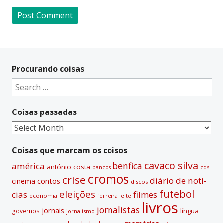
A
l
t
Procurando coisas
e
Search
r
for:
n
Coisas passadas
a
t
Coisas
i
passadas
v
Coisas que marcam os coisos
e
cavaco silva
benfica
américa
antónio costa
cds
bancos
:
cromos
crise
diário de notí­
contos
cinema
discos
futebol
eleições
cias
filmes
economia
ferreira leite
livros
jornalistas
jornais
lí­ngua
governos
jornalismo
memórias