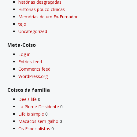
histórias desgraçadas
Histórias pouco clí­nicas
Memórias de um Ex-Fumador
tejo
Uncategorized
Meta-Coiso
Log in
Entries feed
Comments feed
WordPress.org
Coisos da famí­lia
Dee's life
0
La Plume Dissidente
0
Life is simple
0
Macacos sem galho
0
Os Especialistas
0