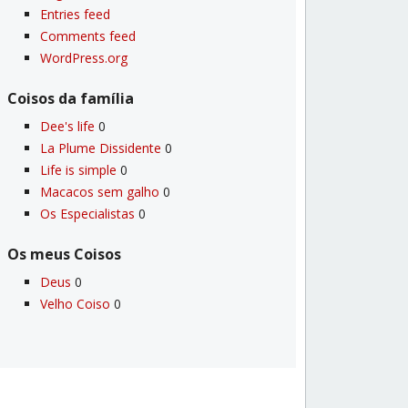
Entries feed
Comments feed
WordPress.org
Coisos da famí­lia
Dee's life
0
La Plume Dissidente
0
Life is simple
0
Macacos sem galho
0
Os Especialistas
0
Os meus Coisos
Deus
0
Velho Coiso
0