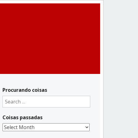
Procurando coisas
Search
for:
Coisas passadas
Coisas
passadas