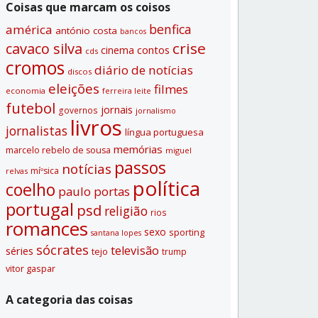
Coisas que marcam os coisos
benfica
américa
antónio costa
bancos
crise
cavaco silva
contos
cinema
cds
cromos
diário de notí­cias
discos
eleições
filmes
economia
ferreira leite
futebol
jornais
governos
jornalismo
livros
jornalistas
lí­ngua portuguesa
memórias
marcelo rebelo de sousa
miguel
passos
notí­cias
míºsica
relvas
polí­tica
coelho
paulo portas
portugal
psd
religião
rios
romances
sexo
sporting
santana lopes
sócrates
televisão
séries
tejo
trump
vitor gaspar
A categoria das coisas