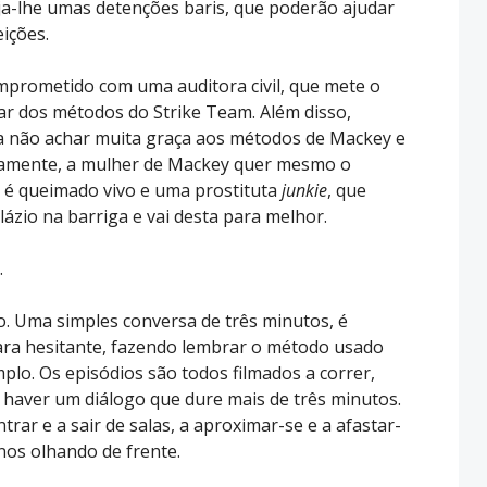
nja-lhe umas detenções baris, que poderão ajudar
eições.
omprometido com uma auditora civil, que mete o
ar dos métodos do Strike Team. Além disso,
a não achar muita graça aos métodos de Mackey e
lelamente, a mulher de Mackey quer mesmo o
s é queimado vivo e uma prostituta
junkie
, que
lázio na barriga e vai desta para melhor.
…
o. Uma simples conversa de três minutos, é
ara hesitante, fazendo lembrar o método usado
plo. Os episódios são todos filmados a correr,
 haver um diálogo que dure mais de três minutos.
rar e a sair de salas, a aproximar-se e a afastar-
nos olhando de frente.