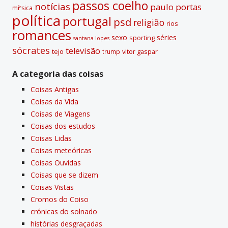
passos coelho
notí­cias
paulo portas
míºsica
polí­tica
portugal
psd
religião
rios
romances
sexo
séries
sporting
santana lopes
sócrates
televisão
tejo
vitor gaspar
trump
A categoria das coisas
Coisas Antigas
Coisas da Vida
Coisas de Viagens
Coisas dos estudos
Coisas Lidas
Coisas meteóricas
Coisas Ouvidas
Coisas que se dizem
Coisas Vistas
Cromos do Coiso
crónicas do solnado
histórias desgraçadas