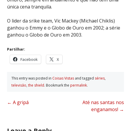
única cena tranquila.
O lider da srike team, Vic Mackey (Michael Chiklis)
ganhou o Emmy e o Globo de Ouro em 2002; a série
ganhou o Globo de Ouro em 2003.
Partilhar:
Facebook
X
This entry was posted in
Coisas Vistas
and tagged
séries
,
televisão
,
the shield
. Bookmark the
permalink
.
Post
←
A gripá
Até nas santas nos
enganamos!
→
navigation
Leave a Reply