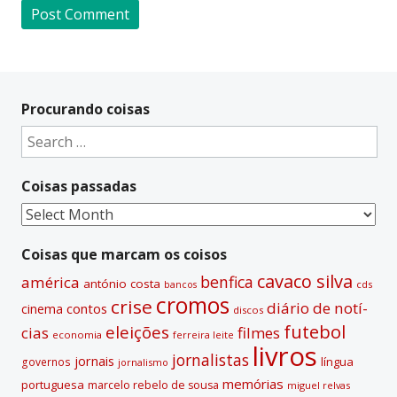
A
l
t
Procurando coisas
e
Search
r
for:
n
Coisas passadas
a
t
Coisas
i
passadas
v
Coisas que marcam os coisos
e
cavaco silva
benfica
américa
antónio costa
cds
bancos
:
cromos
crise
diário de notí­
contos
cinema
discos
futebol
eleições
cias
filmes
economia
ferreira leite
livros
jornalistas
jornais
lí­ngua
governos
jornalismo
memórias
portuguesa
marcelo rebelo de sousa
miguel relvas